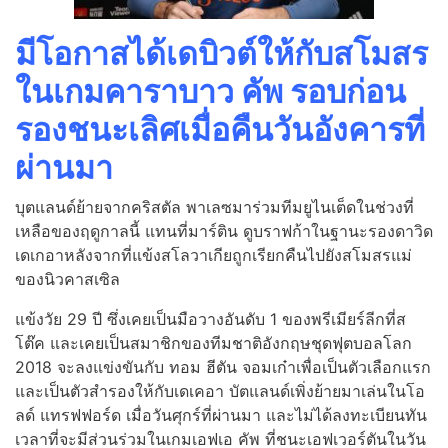
มีโอกาสได้เดบิวต์ให้กับสโมสร
ในเกมคาราบาว คัพ รอบก่อน
รองชนะเลิศเมื่อคืนวันอังคารที่
ผ่านมา
บุตแลนด์ย้ายจากคริสตัล พาเลซมาร่วมทีมยูไนเต็ดในช่วงที่
เหลือของฤดูกาลนี้ แทนที่มาร์ติน ดูบราฟก้าในฐานะรองดาวิด
เดเกอาหลังจากที่แข้งสโลวาเกียถูกเรียกคืนไปยังสโมสรแม่
ของนิวคาสเซิล
แข้งวัย 29 ปี ซึ่งเคยเป็นมือวางอันดับ 1 ของพรีเมียร์ลีกที่ส
โต๊ค และเคยเป็นสมาชิกของทีมชาติอังกฤษชุดฟุตบอลโลก
2018 จะลงแข่งขันกับ ทอม ฮีตัน จอมเก๋าเพื่อเป็นตัวเลือกแรก
และเป็นตัวสํารองให้กับเดเคอา บัตแลนด์เพิ่งย้ายมาเล่นในโอ
ลด์ แทรฟฟอร์ด เมื่อวันศุกร์ที่ผ่านมา และไม่ได้ลงทะเบียนทัน
เวลาที่จะมีส่วนร่วมในเกมเอฟเอ คัพ ที่ชนะเอฟเวอร์ตันในวัน