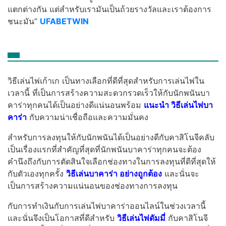
แตกต่างกัน แต่สําหรับเรามันเป็นถ้วยรางวัลและเราต้องการ
ชนะมัน”
UFABETWIN
วิธีเล่นไพ่เก้าเก เป็นทางเลือกที่ดีที่สุดสำหรับการเล่นไพ่ใน
เวลานี้ ที่เป็นการสร้างความสะดวกรวดเร็วให้กับนักพนันบา
คาร่าทุกคนได้เป็นอย่างดีแน่นอนพร้อม
แนะนำ วิธีเล่นไพ่บา
คาร่า
กับความน่าเชื่อถือและความมั่นคง
สำหรับการลงทุนให้กับนักพนันได้เป็นอย่างดีกับคาสิโนจีคลับ
เป็นเรื่องแรกที่สำคัญที่สุดที่นักพนันบาคาร่าทุกคนจะต้อง
คำนึงถึงกับการตัดสินใจเลือกช่องทางในการลงทุนที่ดีที่สุดให้
กับตัวเองทุกครั้ง
วิธีเล่นบาคาร่า อย่างถูกต้อง
และนั่นจะ
เป็นการสร้างความแน่นอนของช่องทางการลงทุน
กับการทำเงินกับการเล่นไพ่บาคาร่าออนไลน์ในช่วงเวลานี้
และนั่นจึงเป็นโอกาสที่ดีสำหรับ
วิธีเล่นไพ่ดัมมี่
กับคาสิโนจี