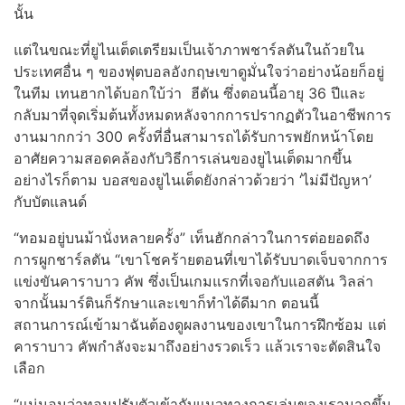
นั้น
แต่ในขณะที่ยูไนเต็ดเตรียมเป็นเจ้าภาพชาร์ลตันในถ้วยใน
ประเทศอื่น ๆ ของฟุตบอลอังกฤษเขาดูมั่นใจว่าอย่างน้อยก็อยู่
ในทีม เทนฮากได้บอกใบ้ว่า ฮีตัน ซึ่งตอนนี้อายุ 36 ปีและ
กลับมาที่จุดเริ่มต้นทั้งหมดหลังจากการปรากฏตัวในอาชีพการ
งานมากกว่า 300 ครั้งที่อื่นสามารถได้รับการพยักหน้าโดย
อาศัยความสอดคล้องกับวิธีการเล่นของยูไนเต็ดมากขึ้น
อย่างไรก็ตาม บอสของยูไนเต็ดยังกล่าวด้วยว่า ‘ไม่มีปัญหา’
กับบัตแลนด์
“ทอมอยู่บนม้านั่งหลายครั้ง” เท็นฮักกล่าวในการต่อยอดถึง
การผูกชาร์ลตัน “เขาโชคร้ายตอนที่เขาได้รับบาดเจ็บจากการ
แข่งขันคาราบาว คัพ ซึ่งเป็นเกมแรกที่เจอกับแอสตัน วิลล่า
จากนั้นมาร์ตินก็รักษาและเขาก็ทําได้ดีมาก ตอนนี้
สถานการณ์เข้ามาฉันต้องดูผลงานของเขาในการฝึกซ้อม แต่
คาราบาว คัพกําลังจะมาถึงอย่างรวดเร็ว แล้วเราจะตัดสินใจ
เลือก
“แน่นอนว่าทอมปรับตัวเข้ากับแนวทางการเล่นของเรามากขึ้น