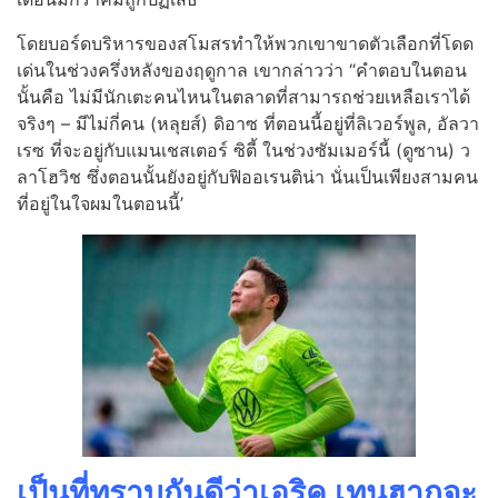
โดยบอร์ดบริหารของสโมสรทําให้พวกเขาขาดตัวเลือกที่โดด
เด่นในช่วงครึ่งหลังของฤดูกาล เขากล่าวว่า “คําตอบในตอน
นั้นคือ ไม่มีนักเตะคนไหนในตลาดที่สามารถช่วยเหลือเราได้
จริงๆ – มีไม่กี่คน (หลุยส์) ดิอาซ ที่ตอนนี้อยู่ที่ลิเวอร์พูล, อัลวา
เรซ ที่จะอยู่กับแมนเชสเตอร์ ซิตี้ ในช่วงซัมเมอร์นี้ (ดูซาน) ว
ลาโฮวิช ซึ่งตอนนั้นยังอยู่กับฟิออเรนติน่า นั่นเป็นเพียงสามคน
ที่อยู่ในใจผมในตอนนี้’
เป็นที่ทราบกันดีว่าเอริค เทนฮากจะ