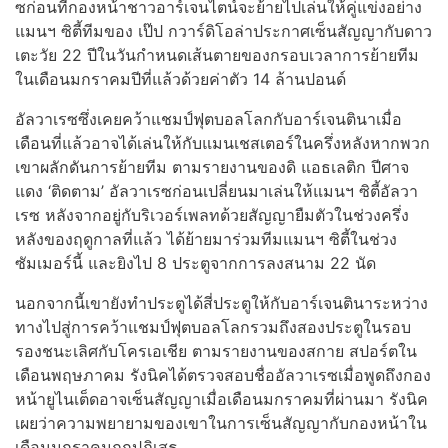
ซก่อนที่กองหน้าชาวอาร์เจนไตน์จะย้ายไปเล่นให้คู่แข่งอย่าง
แมนฯ ซิตี้ทีมของ เป๊ป กวาร์ดิโอล่าประกาศเซ็นสัญญากับดาว
เตะวัย 22 ปีในวันกําหนดเส้นตายของกรอบเวลาการย้ายทีม
ในเดือนมกราคมปีที่แล้วด้วยค่าตัว 14 ล้านปอนด์
อัลวาเรซซึ่งเคยคว้าแชมป์ฟุตบอลโลกกับอาร์เจนตินาเมื่อ
เดือนที่แล้วอาจได้เล่นให้กับแมนเชสเตอร์ในครึ่งหลังหากพวก
เขาผลักดันการย้ายทีม ตามรายงานของดิ แอธเลติก ปีศาจ
แดง ‘ติดตาม’ อัลวาเรซก่อนเปลี่ยนมาเล่นให้แมนฯ ซิตี้อัลวา
เรซ หลังจากอยู่กับริเวอร์เพลทด้วยสัญญายืมตัวในช่วงครึ่ง
หลังของฤดูกาลที่แล้ว ได้ย้ายมาร่วมทีมแมนฯ ซิตี้ในช่วง
ซัมเมอร์นี้ และยิงไป 8 ประตูจากการลงสนาม 22 นัด
นอกจากนี้เขายังทําประตูได้สี่ประตูให้กับอาร์เจนตินาระหว่าง
ทางไปสู่การคว้าแชมป์ฟุตบอลโลกรวมถึงสองประตูในรอบ
รองชนะเลิศกับโครเอเชีย ตามรายงานของสกาย สปอร์ตใน
เดือนพฤษภาคม รังนิคได้ตรวจสอบชื่ออัลวาเรซเมื่อพูดถึงกอง
หน้ายูไนเต็ดอาจเซ็นสัญญาเมื่อเดือนมกราคมที่ผ่านมา รังนิค
เผยว่าความพยายามของเขาในการเซ็นสัญญากับกองหน้าใน
เดือนมกราคมถูกปฏิเสธ