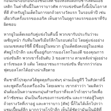
ก่อนเกมรอบก่อนรองชนะเลิศ ของหงส์แดงกับชาร์ลตันแอธ
เลติก ในค่ําคืนนี้ในคาราบาวคัพ การแข่งขันครั้งนี้เป็นโอกาส
ที่ดี สําหรับยูไนเต็ดในการยกถ้วยรางวัลแรก ในรอบห้าปี เช่น
เดียวกับครั้งแรกของเอริค เท็นฮากในฤดูกาลแรกของเขาที่รับ
ผิดชอบ
หากยูไนเต็ดเจอกับคู่แข่งในคืนนี้ พวกเขารับประกันว่าจะ
เผชิญหน้า กับทีมในพรีเมียร์ลีกในรอบต่อไป โดยคู่แข่งอย่าง
แมนเชสเตอร์ซิตี้ มีชื่ออยู่ในหมวก ยูไนเต็ดยังคงอยู่ในเอฟเอ
คัพยูโรป้าลีก และขึ้นอยู่กับการมองโลกในแง่ดี ของคุณการ
แข่งขันลีก พวกเขารั้งอันดับ 3 ของตาราง ตามหลังจ่าฝูงอย่าง
อาร์เซนอล 9 แต้ม โดยเอาชนะการแข่งขัน ที่ยากกว่าก่อน
ฟุตบอลโลกได้อย่างน่าเสียดาย
ทีมชาติโปรตุเกสได้พูดคุยกับแฟนๆ ผ่านเอ็มยูทีวี ในสัปดาห์นี้
และพูดถึงเรื่องเครื่องเงิน โดยเฉพาะ เขากล่าวว่า “ผมคิดว่า
มันต้องเป็นความหมกมุ่นสําหรับเราที่จะคว้าถ้วยรางวัลเพื่อ
คว้าชัยชนะ มันเป็นเรื่องของการแข่งขัน และการต่อสู้ในทุก
ถ้วยรางวัลที่เราอยู่ และคาราบาว [คัพ] นี้ก็ไม่ได้เล็กไปกว่า
แชมเปี้ยนส์ลีก มากกว่ายูโรป้าลีก เห็นได้ชัดว่ามันเป็นมิติที่