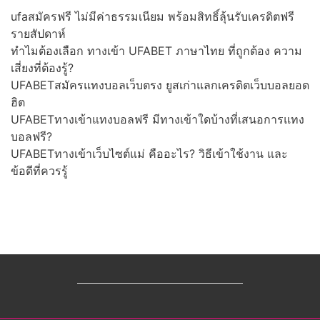
ufaสมัครฟรี ไม่มีค่าธรรมเนียม พร้อมสิทธิ์ลุ้นรับเครดิตฟรี
รายสัปดาห์
ทำไมต้องเลือก ทางเข้า UFABET ภาษาไทย ที่ถูกต้อง ความ
เสี่ยงที่ต้องรู้?
UFABETสมัครแทงบอลเว็บตรง ยูสเก่าแลกเครดิตเว็บบอลยอด
ฮิต
UFABETทางเข้าแทงบอลฟรี มีทางเข้าใดบ้างที่เสนอการแทง
บอลฟรี?
UFABETทางเข้าเว็บไซต์แม่ คืออะไร? วิธีเข้าใช้งาน และ
ข้อดีที่ควรรู้