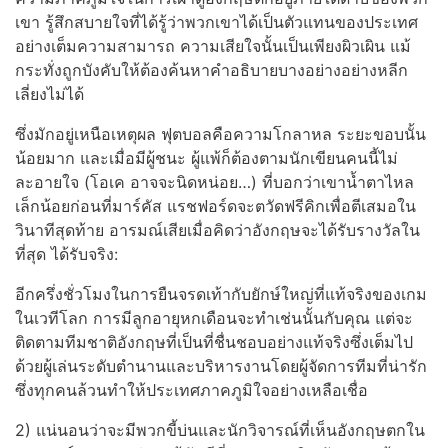
เขา รู้สึกสบายใจที่ได้รู้ว่าพวกเขาได้เป็นตัวแทนของประเทศ
อย่างเต็มความสามารถ ความเสียใจนั้นเป็นเพียงผิวเผิน แม้
กระทั่งถูกบังคับให้ต้องค้นหาคำอธิบายบางอย่างอย่างหลีก
เลี่ยงไม่ได้
ซึ่งมักอยู่เหนือเหตุผล ฟุตบอลคือความโกลาหล ระยะขอบนั้น
น้อยมาก และเมื่อมีผู้ชนะ ผู้แพ้ก็ต้องตามนักเขียนคนนี้ไม่
ละอายใจ (โอเค ​​อาจจะนิดหน่อย…) ที่บอกว่าเขาน้ำตาไหล
เล็กน้อยก่อนที่มาร์คัส แรชฟอร์ดจะตวัดฟรีคิกเพื่อตีเสมอใน
วินาทีสุดท้าย อารมณ์เสียเมื่อคิดว่าอังกฤษจะได้รับรางวัลใน
ที่สุด ได้รับจริง:
อีกครึ่งชั่วโมงในการยืนจรดเท้ากับยักษ์ใหญ่ที่แท้จริงของเกม
ในเวทีโลก การมีลูกอายุหกเดือนจะทำเช่นนั้นกับคุณ แต่จะ
ติดตามทีมชาติอังกฤษที่เป็นที่ชื่นชอบอย่างแท้จริงซึ่งเต็มไป
ด้วยผู้เล่นระดับตำนานและบริหารงานโดยผู้จัดการทีมที่น่ารัก
ซึ่งทุกคนล้วนทำให้ประเทศภาคภูมิใจอย่างเหลือเชื่อ
2) แน่นอนว่าจะมีพวกขี้บ่นและนักวิจารณ์ที่เห็นอังกฤษตกใน