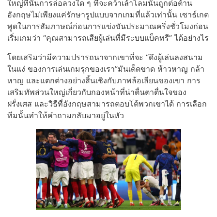
ใหญ่ที่นั่นการล่อลวงใด ๆ ที่จะคว้าเล้าโลมนั้นถูกต่อต้าน
อังกฤษไม่เพียงแค่รักษารูปแบบจากเกมที่แล้วเท่านั้น เซาธ์เกต
พูดในการสัมภาษณ์ก่อนการแข่งขันประมาณครึ่งชั่วโมงก่อน
เริ่มเกมว่า “คุณสามารถเสียผู้เล่นที่มีระบบแบ็คทรี” ได้อย่างไร
โดยเสริมว่ามีความปรารถนาจากเขาที่จะ “ดึงผู้เล่นลงสนาม
ในแง่ ของการเล่นเกมรุกของเรา”มันเด็ดขาด ห้าวหาญ กล้า
หาญ และแตกต่างอย่างสิ้นเชิงกับภาพล้อเลียนของเขา การ
เสริมทัพส่วนใหญ่เกี่ยวกับกองหน้าที่น่าตื่นตาตื่นใจของ
ฝรั่งเศส และวิธีที่อังกฤษสามารถตอบโต้พวกเขาได้ การเลือก
ทีมนั้นทำให้คำถามกลับมาอยู่ในหัว