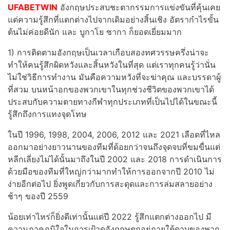
UFABETWIN
อังกฤษประสบชะตากรรมการแข่งขันที่คุ้นเคย
แต่ความรู้สึกที่แตกต่างไปจากเดิมอย่างสิ้นเชิง อัตรากำไรขั้น
ต้นไม่ค่อยดีนัก และ บูกาโย ซากา ก็ยอดเยี่ยมมาก
1) การติดตามอังกฤษเป็นเวลาเกือบสองทศวรรษครึ่งน่าจะ
ทำให้คนรู้สึกผิดหวังและสิ้นหวังในที่สุด แต่เราทุกคนรู้ว่านั่น
ไม่ใช่วิธีการทำงาน มันคือความหวังที่จะฆ่าคุณ และบรรดาผู้
ที่สวม บนหน้าอกของพวกเขาในทุกช่วงชีวิตของพวกเขาได้
ประสบกับความตายทางกีฬาทุกประเภทที่เป็นไปได้ในขณะนี้
รู้สึกถึงการแทงจุดโทษ
ในปี 1996, 1998, 2004, 2006, 2012 และ 2021 เลือดที่ไหล
ออกมาอย่างยาวนานของทีมที่ด้อยกว่าจนถึงจุดจบที่ขมขื่นแต่
หลีกเลี่ยงไม่ได้นั้นมาถึงในปี 2002 และ 2018 การดำเนินการ
ด้วยมือของทีมที่ใหญ่กว่ามากทำให้การออกจากปี 2010 ไม่
ง่ายอีกต่อไป ยิ่งพูดเกี่ยวกับการสะดุดและการล่มสลายอย่าง
ช้าๆ ของปี 2559
น้อยเท่าไหร่ก็ยิ่งดีเท่านั้นแต่ปี 2022 รู้สึกแตกต่างออกไป มี
ความภาคภูมิใจในการเฝ้าดูอังกฤษตกอยู่ภายใต้ดาบของพวก