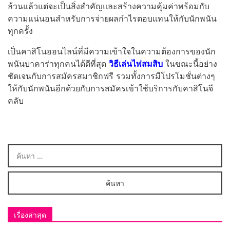
ล้วนแล้วแต่จะเป็นสิ่งสำคัญและสร้างความคุ้มค่าพร้อมกับ
ความแน่นอนสำหรับการจ่ายผลกำไรตอบแทนให้กับนักพนัน
ทุกครั้ง
เป็นคาสิโนออนไลน์ที่มีความเข้าใจในความต้องการของนัก
พนันบาคาร่าทุกคนได้ดีที่สุด
วิธีเล่นไพ่สมสิบ
ในขณะนี้อย่าง
ชัดเจนกับการสมัครสมาชิกฟรี รวมทั้งการมีโปรโมชั่นต่างๆ
ให้กับนักพนันอีกด้วยกับการสมัครเข้าใช้บริการกับคาสิโนจี
คลับ
เรื่องล่าสุด