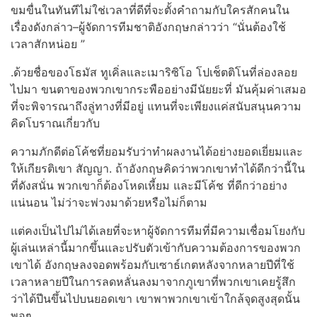
ขมขื่นในทันทีไม่ใช่เวลาที่ดีที่จะตั้งคำถามกับใครสักคนใน
เรื่องดังกล่าว–ผู้จัดการทีมชาติอังกฤษกล่าวว่า “นั่นต้องใช้
เวลาสักหน่อย ”
.ด้วยชื่อของโธมัส ทูเคิ่ลและเมาริซิโอ โปเช็ตติโนที่ล่องลอย
ไปมา ขนตาของพวกเขากระพืออย่างมีนัยยะที่ มันคุ้มค่าเสมอ
ที่จะพิจารณาถึงลู่ทางที่มีอยู่ แทนที่จะเพียงแค่สนับสนุนความ
คิดโบราณเกี่ยวกับ
ความภักดีต่อโค้ชที่ยอมรับว่าทำผลงานได้อย่างยอดเยี่ยมและ
ให้เกียรติเขา สัญญา. ถ้าอังกฤษคิดว่าพวกเขาทำได้ดีกว่านี้ใน
ที่ดังสนั่น พวกเขาก็ต้องโหดเหี้ยม และมีโค้ช ที่ดีกว่าอย่าง
แน่นอน ไม่ว่าจะพ่วงมาด้วยหรือไม่ก็ตาม
แต่คงเป็นไปไม่ได้เลยที่จะหาผู้จัดการทีมที่มีความเชื่อมโยงกับ
ผู้เล่นเหล่านี้มากขึ้นและปรับตัวเข้ากับความต้องการของพวก
เขาได้ อังกฤษลงจอดพร้อมกับเซาธ์เกตหลังจากหลายปีที่ใช้
เวลาหลายปีในการลดหลั่นลงมาจากภูเขาที่พวกเขาเคยรู้สึก
ว่าได้ปีนขึ้นไปบนยอดเขา เขาพาพวกเขาเข้าใกล้จุดสูงสุดนั้น
พอๆ