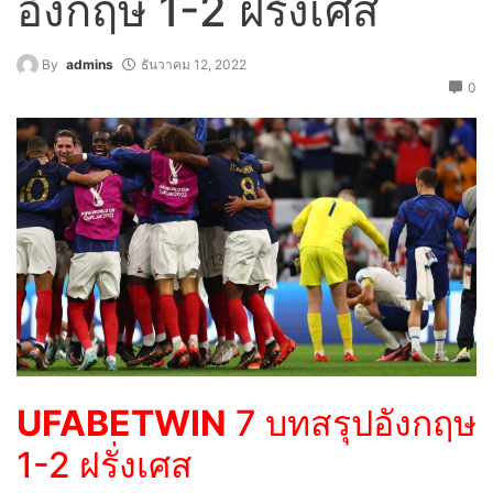
อังกฤษ 1-2 ฝรั่งเศส
By
admins
ธันวาคม 12, 2022
0
UFABETWIN
7 บทสรุปอังกฤษ
1-2 ฝรั่งเศส