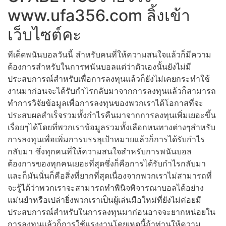
www.ufa356.com ลิ้งเข้า
เว็บไซต์คะ
ทีเด็ดพนันบอลวันนี้ สำหรับคนที่ให้ความสนใจแล้วก็มีความ
ต้องการสำหรับในการพนันบอลแต่ว่าตัวเองนั้นยังไม่มี
ประสบการณ์สำหรับเพื่อการลงทุนแล้วก็ยังไม่เคยกระทำใช้
งานมาก่อนจะได้รับกำไรกลับมาจากการลงทุนแล้วก็สามารถ
ทำการวิจัยข้อมูลเพื่อการลงทุนของพวกเราได้โอกาสที่จะ
ประสบผลสำเร็จรวมทั้งกำไรคืนมาจากการลงทุนเพิ่มเยอะขึ้น
เรื่อยๆได้โดยที่พวกเราข้อมูลรวมทั้งเลือกหนทางต่างๆสำหรับ
การลงทุนเพื่อเพิ่มการบรรลุเป้าหมายแล้วก็การได้รับกำไร
กลับมา ซึ่งทุกคนที่ให้ความสนใจสำหรับการพนันบอล
ต้องการของทุกคนเยอะที่สุดซึ่งก็คือการได้รับกำไรกลับมา
และก็มันนั่นก็คือสิ่งที่ยากที่สุดเนื่องจากพวกเราไม่สามารถที่
จะรู้ได้ว่าพวกเราจะสามารถทำพินิจพิจารณาบอลได้อย่าง
แม่นยำหรือเปล่ายิ่งพวกเราเป็นผู้เล่นมือใหม่ที่ยังไม่ค่อยมี
ประสบการณ์สำหรับในการลงทุนมาก่อนอาจจะยากหน่อยใน
การลงทุนแล้วก็การใช้แรงงานโดยเหตุนี้ถ้าท่านให้ความ