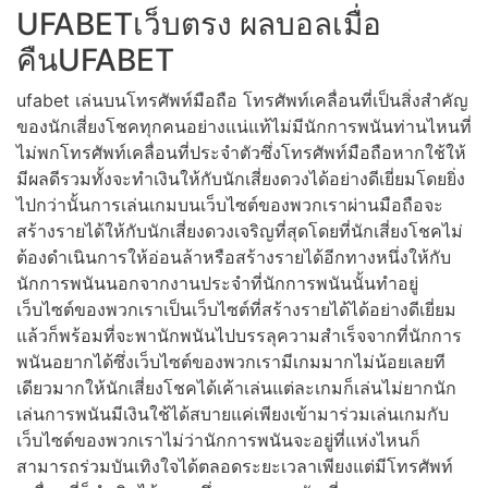
UFABETเว็บตรง ผลบอลเมื่อ
คืนUFABET
ufabet เล่นบนโทรศัพท์มือถือ โทรศัพท์เคลื่อนที่เป็นสิ่งสำคัญ
ของนักเสี่ยงโชคทุกคนอย่างแน่แท้ไม่มีนักการพนันท่านไหนที่
ไม่พกโทรศัพท์เคลื่อนที่ประจำตัวซึ่งโทรศัพท์มือถือหากใช้ให้
มีผลดีรวมทั้งจะทำเงินให้กับนักเสี่ยงดวงได้อย่างดีเยี่ยมโดยยิ่ง
ไปกว่านั้นการเล่นเกมบนเว็บไซต์ของพวกเราผ่านมือถือจะ
สร้างรายได้ให้กับนักเสี่ยงดวงเจริญที่สุดโดยที่นักเสี่ยงโชคไม่
ต้องดำเนินการให้อ่อนล้าหรือสร้างรายได้อีกทางหนึ่งให้กับ
นักการพนันนอกจากงานประจำที่นักการพนันนั้นทำอยู่
เว็บไซต์ของพวกเราเป็นเว็บไซต์ที่สร้างรายได้ได้อย่างดีเยี่ยม
แล้วก็พร้อมที่จะพานักพนันไปบรรลุความสำเร็จจากที่นักการ
พนันอยากได้ซึ่งเว็บไซต์ของพวกเรามีเกมมากไม่น้อยเลยที
เดียวมากให้นักเสี่ยงโชคได้เค้าเล่นแต่ละเกมก็เล่นไม่ยากนัก
เล่นการพนันมีเงินใช้ได้สบายแค่เพียงเข้ามาร่วมเล่นเกมกับ
เว็บไซต์ของพวกเราไม่ว่านักการพนันจะอยู่ที่แห่งไหนก็
สามารถร่วมบันเทิงใจได้ตลอดระยะเวลาเพียงแต่มีโทรศัพท์