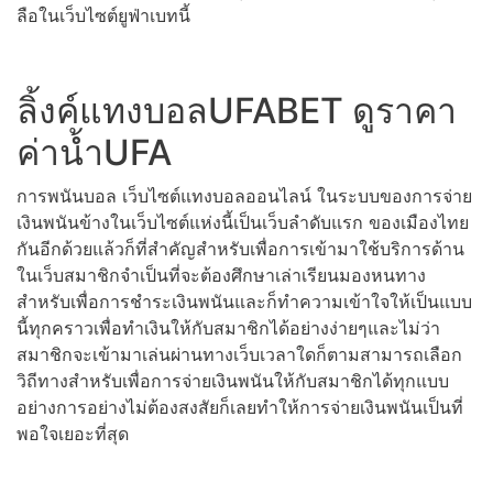
ลือในเว็บไซต์ยูฟ่าเบทนี้
ลิ้งค์แทงบอลUFABET ดูราคา
ค่าน้ำUFA
การพนันบอล เว็บไซต์แทงบอลออนไลน์ ในระบบของการจ่าย
เงินพนันข้างในเว็บไซต์แห่งนี้เป็นเว็บลำดับแรก ของเมืองไทย
กันอีกด้วยแล้วก็ที่สำคัญสำหรับเพื่อการเข้ามาใช้บริการด้าน
ในเว็บสมาชิกจำเป็นที่จะต้องศึกษาเล่าเรียนมองหนทาง
สำหรับเพื่อการชำระเงินพนันและก็ทำความเข้าใจให้เป็นแบบ
นี้ทุกคราวเพื่อทำเงินให้กับสมาชิกได้อย่างง่ายๆและไม่ว่า
สมาชิกจะเข้ามาเล่นผ่านทางเว็บเวลาใดก็ตามสามารถเลือก
วิถีทางสำหรับเพื่อการจ่ายเงินพนันให้กับสมาชิกได้ทุกแบบ
อย่างการอย่างไม่ต้องสงสัยก็เลยทำให้การจ่ายเงินพนันเป็นที่
พอใจเยอะที่สุด