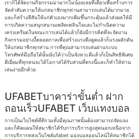
เราก็ได้จัดงานกิจกรรมมามากไม่น้อยเลยทีเดียวเพื่อสร้างการ
จัดลำดับความให้แก่สมาชิกทุกท่านสามารถเล่นได้มากมาย
และก็สร้างสีสันให้แก่ตัวเองมากเพิ่มขึ้นกระตุ้นแล้วส่งผลให้มี
การเกิดความสนุกสนานเพลิดเพลินใจและไม่กำเนิดความ
เคร่งเครียดในขณะการเล่นได้แล้วก็ยังมีการคิดที่จะจัดงาน
กิจกรรมอย่างงี้ตลอดกาลเพื่อสร้างแรงดึงดูดแล้วก็แรงผลักดัน
ให้แก่สมาชิกทุกท่าน การที่คุณสามารถเล่นผ่านระบบ
โทรศัพท์มือถือได้นั้นนับได้ว่าเป็นจังหวะดีแล้วก็เป็นสิทธิพิเศษ
ดีเยี่ยมที่ทุกคนจะได้โอกาสได้รับส่วนที่ตรงนี้และก็ทำให้ท่าน
เล่นง่ายอีกด้วย
UFABETบาคาร่าขั้นต่ำ ฝาก
ถอนเร็วUFABET เว็บแทงบอล
การเป็นเว็บไซต์ที่ดีรวมทั้งมีคุณภาพนั้นต้องสามารถจัดแจง
และก็คิดแผนให้สมาชิกได้รับการบริการสูงสุดนอกเหนือจาก
การบริการทสงเว็บไซต์ufabet มองบอลออนไลน์ให้สมาชิกได้