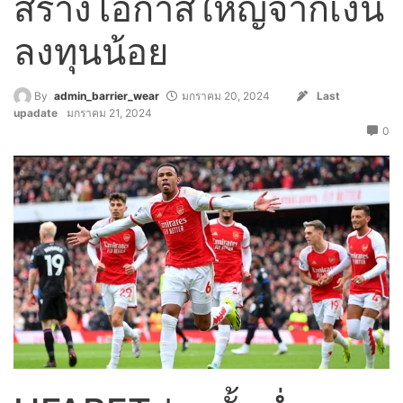
สร้างโอกาสใหญ่จากเงิน
ลงทุนน้อย
By
admin_barrier_wear
มกราคม 20, 2024
Last
upadate
มกราคม 21, 2024
0