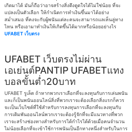
เกิดมาได้ มันก็ถือว่าอาจสร้างสิ่งดึงดูดใจได้ไม่ใช่น้อย ที่จะ
แปลงเป็นตัวเลือก ให้กำเนิดการทำเงินขึ้นมาได้อย่าง
สม่ำเสมอ ที่คงจะกับผู้พนันแต่ละคนจะสามารถแลเห็นลู่ทาง
ไหน หรือเอามาทำเงินให้เกิดขึ้นได้มากหรือน้อยอย่างไร
UFABET เว็บตรง
UFABET เว็บตรงไม่ผ่าน
เอเย่นต์PANTIP UFABETแทง
บอลขั้นต่ำ20บาท
UFABET รูเล็ต ถ้าหากพวกเราเลือกที่จะลงทุนกับการเล่นพนัน
และก็เป็นพนันออนไลน์สิ่งที่พวกเราจะต้องเลือกสิ่งแรกก็ควร
จะเป็นเว็บไซต์ที่ใช้สำหรับการลงทุนการเลือกที่จะลงทุนกับ
การเดิมพันออนไลน์พวกเราจะต้องรู้จักที่จะมีแนวทางที่พวก
เราจะสร้างช่องทางสำหรับการได้กำไรได้ด้วยเมื่อคนจำนวน
ไม่น้อยเลือกที่จะเข้าใช้การพนันเป็นอีกทางหนึ่งสำหรับในการ