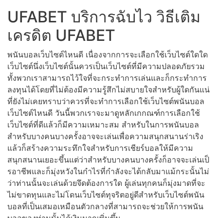
UFABET บริการฉับไว วิธีเติม
เครดิต UFABET
พนันบอลเว็บไซต์ไหนดี เนื่องจากการจะเลือกใช้เว็บไซต์ใดใด
เว็บไซต์นึ่งเว็บไซต์นั้นควรเป็นเว็บไซต์ที่มีความปลอดภัยรวม
ทั้งพวกเราสามารถไว้ใจที่จะกระทำการเล่นและก็กระทำการ
ลงทุนได้โดยที่ไม่ต้องมีความรู้สึกไม่สบายใจสำหรับผู้ใดกันแน่
ที่ยังไม่เคยทราบว่าควรที่จะทำการเลือกใช้เว็บไซต์พนันบอล
เว็บไซต์ไหนดี วันนี้พวกเราจะมาดูหลักเกกณฑ์การเลือกใช้
เว็บไซต์ที่ดีแล้วก็มีความเหมาะสม สำหรับในการพนันบอล
สำหรับบางคนบางครั้งอาจจะเล่นเพื่อความสนุกสนานร่าเริง
แล้วก็สร้างความระทึกใจสำหรับการเชียร์บอลให้มีความ
สนุกสนานเยอะขึ้นแต่ว่าสำหรับบางคนบางครั้งก็อาจจะเล่นเป็
รอาชีพและก็มุ่งหวังในกำไรที่กำลังจะได้กลับมาแม้กระนั้นไม่
ว่าท่านนั้นจะเล่นด้วยจึดต้องการใด ผู้เล่นทุกคนก็มุ่งมาดที่จะ
ไม่ขาดทุนและไม่โดนเว็บไซต์ทุจริตอยู่ดีสำหรับเว็บไซต์พนัน
บอลที่เป็นเสมอเหมือนตัวกลางที่สามารถจะช่วยให้การพนัน
บอลของท่านนั้นได้เงินมากเพิ่มขึ้น