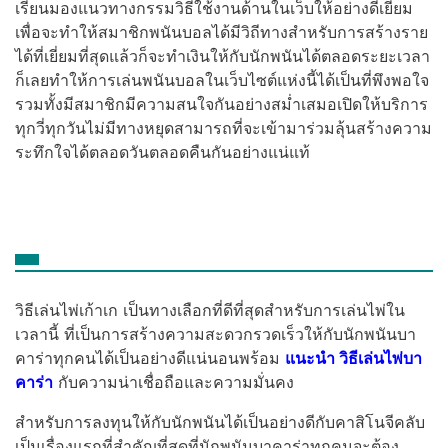
เรียนมองแนวทางกรรมวิธีใช้งานด้านในเว็บให้อย่างดีเยี่ยม
เพื่อจะทำให้สมาชิกพนันบอลได้มีวิถีทางสำหรับการสร้างราย
ได้ที่เยี่ยมที่สุดแล้วก็จะทำเงินให้กับนักพนันได้ตลอดระยะเวลา
ก็เลยทำให้การเล่นพนันบอลในเว็บไซต์แห่งนี้ได้เป็นที่พึงพอใจ
รวมทั้งมีสมาชิกมีความสนใจกันอย่างสม่ำเสมอเปิดให้บริการ
ทุกวี่ทุกวันไม่มีทางหยุดสามารถที่จะเข้ามาร่วมลุ้นสร้างความ
ระทึกใจได้ตลอดวันตลอดคืนกันอย่างแน่แท้
วิธีเล่นไพ่เก้าเก เป็นทางเลือกที่ดีที่สุดสำหรับการเล่นไพ่ใน
เวลานี้ ที่เป็นการสร้างความสะดวกรวดเร็วให้กับนักพนันบา
คาร่าทุกคนได้เป็นอย่างดีแน่นอนพร้อม
แนะนำ วิธีเล่นไพ่บา
คาร่า
กับความน่าเชื่อถือและความมั่นคง
สำหรับการลงทุนให้กับนักพนันได้เป็นอย่างดีกับคาสิโนจีคลับ
เป็นเรื่องแรกที่สำคัญที่สุดที่นักพนันบาคาร่าทุกคนจะต้อง