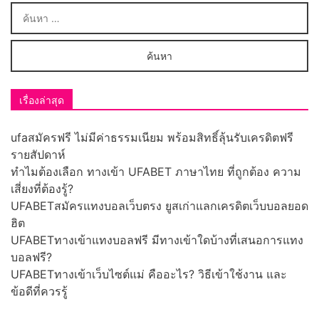
เรื่องล่าสุด
ufaสมัครฟรี ไม่มีค่าธรรมเนียม พร้อมสิทธิ์ลุ้นรับเครดิตฟรี
รายสัปดาห์
ทำไมต้องเลือก ทางเข้า UFABET ภาษาไทย ที่ถูกต้อง ความ
เสี่ยงที่ต้องรู้?
UFABETสมัครแทงบอลเว็บตรง ยูสเก่าแลกเครดิตเว็บบอลยอด
ฮิต
UFABETทางเข้าแทงบอลฟรี มีทางเข้าใดบ้างที่เสนอการแทง
บอลฟรี?
UFABETทางเข้าเว็บไซต์แม่ คืออะไร? วิธีเข้าใช้งาน และ
ข้อดีที่ควรรู้