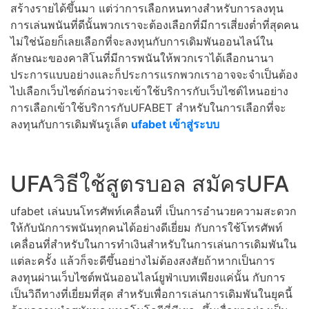
สร้างรายได้ขึ้นมา แต่ว่าการเลือกหนทางสำหรับการลงทุน
การเล่นพนันที่ดีนั้นพวกเราจะต้องเลือกที่มีการเสี่ยงต่ำที่สุดคน
ไม่ใช่น้อยก็เลยเลือกที่จะลงทุนกับการเดิมพันออนไลน์ใน
ลักษณะของคาสิโนที่มีการพนันให้พวกเราได้เลือกนานา
ประการแบบอย่างและก็ประการแรกพวกเราอาจจะจำเป็นต้อง
ไปเลือกเว็บไซต์ก่อนว่าจะเข้าใช้บริการกับเว็บไซต์ไหนอย่าง
การเลือกเข้าใช้บริการกับUFABET สำหรับในการเลือกที่จะ
ลงทุนกับการเดิมพันรูเล็ต
ufabet เข้าสู่ระบบ
UFAวิธีใช้สูตรบอล สมัครUFA
ufabet เล่นบนโทรศัพท์เคลื่อนที่ เป็นการอำนวยความสะดวก
ให้กับนักการพนันทุกคนได้อย่างดีเยี่ยม กับการใช้โทรศัพท์
เคลื่อนที่สำหรับในการทำเงินสำหรับในการเล่นการเดิมพันใน
แต่ละครั้ง แล้วก็จะดีขึ้นอย่างไม่ต้องสงสัยถ้าหากเป็นการ
ลงทุนผ่านเว็บไซต์พนันออนไลน์ยูฟ่าเบทเพียงแค่นั้น กับการ
เป็นวิถีทางที่เยี่ยมที่สุด สำหรับเพื่อการเล่นการเดิมพันในยุคนี้