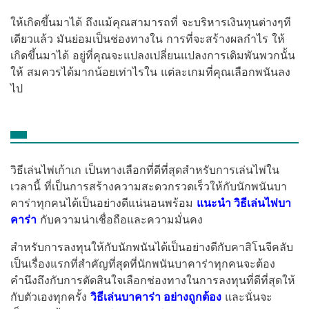
ให้เกิดขึ้นมาได้ ถึงแม้คุณสามารถที่ จะบริหารเงินทุนต่างๆที
เดียวแล้ว มันย่อมเป็นช่องทางใน การที่จะสร้างผลกำไร ให้
เกิดขึ้นมาได้ อยู่ที่คุณจะแปลงเปลี่ยนแปลงการเดิมพันพวกนั้น
ให้ สมควรได้มากน้อยเท่าไรใน แต่ละเกมที่คุณเลือกพนันลง
ไป
วิธีเล่นไพ่เก้าเก เป็นทางเลือกที่ดีที่สุดสำหรับการเล่นไพ่ใน
เวลานี้ ที่เป็นการสร้างความสะดวกรวดเร็วให้กับนักพนันบา
คาร่าทุกคนได้เป็นอย่างดีแน่นอนพร้อม
แนะนำ วิธีเล่นไพ่บา
คาร่า
กับความน่าเชื่อถือและความมั่นคง
สำหรับการลงทุนให้กับนักพนันได้เป็นอย่างดีกับคาสิโนจีคลับ
เป็นเรื่องแรกที่สำคัญที่สุดที่นักพนันบาคาร่าทุกคนจะต้อง
คำนึงถึงกับการตัดสินใจเลือกช่องทางในการลงทุนที่ดีที่สุดให้
กับตัวเองทุกครั้ง
วิธีเล่นบาคาร่า อย่างถูกต้อง
และนั่นจะ