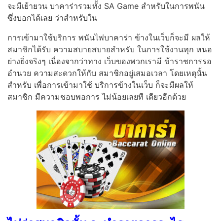
จะมีเย้ายวน บาคาร่ารวมทั้ง SA Game สำหรับในการพนัน
ซึ่งบอกได้เลย ว่าสำหรับใน
การเข้ามาใช้บริการ พนันไพ่บาคาร่า ข้างในเว็บก็จะมี ผลให้
สมาชิกได้รับ ความสบายสบายสำหรับ ในการใช้งานทุก หนอ
ย่างยิ่งจริงๆ เนื่องจากว่าทาง เว็บของพวกเรามี ข้าราชการรอ
อำนวย ความสะดวกให้กับ สมาชิกอยู่เสมอเวลา โดยเหตุนั้น
สำหรับ เพื่อการเข้ามาใช้ บริการข้างในเว็บ ก็จะมีผลให้
สมาชิก มีความชอบพอการ ไม่น้อยเลยที เดียวอีกด้วย