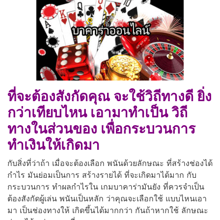
ที่จะต้องสังกัดคุณ จะใช้วิถีทางดี ยิ่ง
กว่าเทียบไหน เอามาทำเป็น วิถี
ทางในส่วนของ เพื่อกระบวนการ
ทำเงินให้เกิดมา
กับสิ่งที่ว่าถ้า เมื่อจะต้องเลือก พนันด้วยลักษณะ ที่สร้างช่องได้
กำไร มันย่อมเป็นการ สร้างรายได้ ที่จะเกิดมาได้มาก กับ
กระบวนการ ทำผลกำไรใน เกมบาคาร่ามันยัง ที่ควรจำเป็น
ต้องสังกัดผู้เล่น พนันเป็นหลัก ว่าคุณจะเลือกใช้ แบบไหนเอา
มา เป็นช่องทางให้ เกิดขึ้นได้มากกว่า กันถ้าหากใช้ ลักษณะ