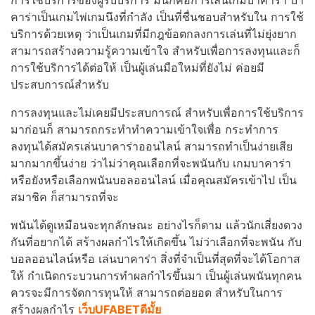
คาร่าเป็นเกมไพ่เกมนึงที่กำลัง เป็นที่ชื่นชอบสำหรับใน การใช้
บริการด้วยเหตุ ว่าเป็นเกมที่มีกฎข้อตกลงการเล่นที่ไม่ยุ่งยาก
สามารถสร้างความรู้ความเข้าใจ สำหรับเพื่อการลงทุนและก็
การใช้บริการได้ต่อให้ เป็นผู้เล่นมือใหม่ที่ยังไม่ ค่อยมี
ประสบการณ์สำหรับ
การลงทุนและไม่เคยมีประสบการณ์ สำหรับเพื่อการใช้บริการ
มาก่อนก็ สามารถกระทำทำความเข้าใจเพื่อ กระทำการ
ลงทุนได้สมัครเล่นบาคาร่าออนไลน์ สามารถทำเป็นง่ายเสีย
มากมากขึ้นง่าย ว่าไม่ว่าคุณเลือกที่จะพนันกับ เกมบาคาร่า
หรือยังหรือเลือกพนันบอลออนไลน์ เมื่อคุณสมัครเข้าไป เป็น
สมาชิค ก็สามารถที่จะ
พนันได้ดูเหมือนจะทุกลักษณะ อย่างไรก็ตาม แล้วนักเสี่ยงดวง
กันที่อยากได้ สร้างผลกำไรให้เกิดขึ้น ไม่ว่าเลือกที่จะพนัน กับ
บอลออนไลน์หรือ เล่นบาคาร่า สิ่งที่จำเป็นที่สุดที่จะได้โอกาส
ให้ กำเนิดกระบวนการทำผลกำไรขึ้นมา เป็นผู้เล่นพนันทุกคน
ควรจะมีการจัดการทุนให้ สามารถต่อยอด สำหรับในการ
สร้างผลกำไร
เว็บUFABETดีมั้ย