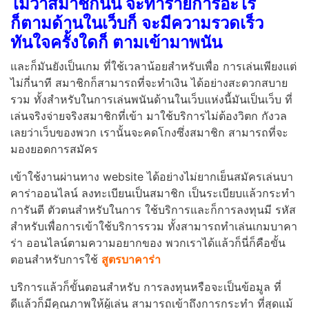
ไม่ว่าสมาชิกนั้น จะทำรายการอะไร
ก็ตามด้านในเว็บก็ จะมีความรวดเร็ว
ทันใจครั้งใดก็ ตามเข้ามาพนัน
และก็มันยังเป็นเกม ที่ใช้เวลาน้อยสำหรับเพื่อ การเล่นเพียงแต่
ไม่กี่นาที สมาชิกก็สามารถที่จะทำเงิน ได้อย่างสะดวกสบาย
รวม ทั้งสำหรับในการเล่นพนันด้านในเว็บแห่งนี้มันเป็นเว็บ ที่
เล่นจริงจ่ายจริงสมาชิกที่เข้า มาใช้บริการไม่ต้องวิตก กังวล
เลยว่าเว็บของพวก เรานั้นจะคดโกงซึ่งสมาชิก สามารถที่จะ
มองยอดการสมัคร
เข้าใช้งานผ่านทาง website ได้อย่างไม่ยากเย็นสมัครเล่นบา
คาร่าออนไลน์ ลงทะเบียนเป็นสมาชิก เป็นระเบียบแล้วกระทำ
การันตี ตัวตนสำหรับในการ ใช้บริการและก็การลงทุนมี รหัส
สำหรับเพื่อการเข้าใช้บริการรวม ทั้งสามารถทำเล่นเกมบาคา
ร่า ออนไลน์ตามความอยากของ พวกเราได้แล้วก็นี่ก็คือขั้น
ตอนสำหรับการใช้
สูตรบาคาร่า
บริการแล้วก็ขั้นตอนสำหรับ การลงทุนหรือจะเป็นข้อมูล ที่
ดีแล้วก็มีคุณภาพให้ผู้เล่น สามารถเข้าถึงการกระทำ ที่สุดแม้