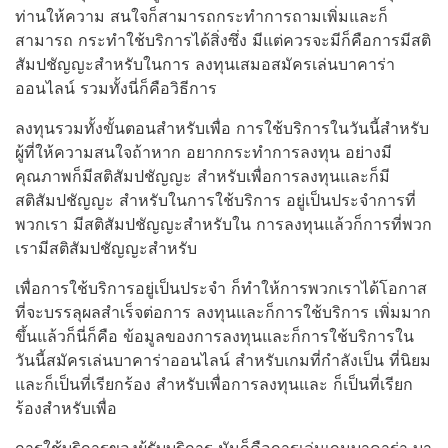
ท่านให้ความ สนใจก็สามารถกระทำการถามเพิ่มและก็
สามารถ กระทำใช้บริการได้สิ่งซึ่ง มีแต่ควรจะมีก็คือการมีสติ
สัมปชัญญะสำหรับในการ ลงทุนเสมอสมัครเล่นบาคาร่า
ออนไลน์ รวมทั้งนี่ก็คือวิธีการ
ลงทุนรวมทั้งขั้นตอนสำหรับเพื่อ การใช้บริการในวันนี้สำหรับ
ผู้ที่ให้ความสนใจถ้าหาก อยากกระทำการลงทุน อย่างมี
คุณภาพก็มีสติสัมปชัญญะ สำหรับเพื่อการลงทุนและก็มี
สติสัมปชัญญะ สำหรับในการใช้บริการ อยู่เป็นประจำการที่
พวกเรา มีสติสัมปชัญญะสำหรับใน การลงทุนแล้วก็การที่พวก
เรามีสติสัมปชัญญะสำหรับ
เพื่อการใช้บริการอยู่เป็นประจำ ก็ทำให้การพวกเราได้โอกาส
ที่จะบรรลุผลสำเร็จต่อการ ลงทุนและก็การใช้บริการ เพิ่มมาก
ขึ้นแล้วก็นี่ก็คือ ข้อมูลของการลงทุนและก็การใช้บริการใน
วันนี้สมัครเล่นบาคาร่าออนไลน์ สำหรับเกมที่กำลังเป็น ที่นิยม
และก็เป็นที่เรียกร้อง สำหรับเพื่อการลงทุนและ ก็เป็นที่เรียก
ร้องสำหรับเพื่อ
การใช้บริการของผู้รับบริการ มันก็คือการเล่นเกมบาคาร่า บา