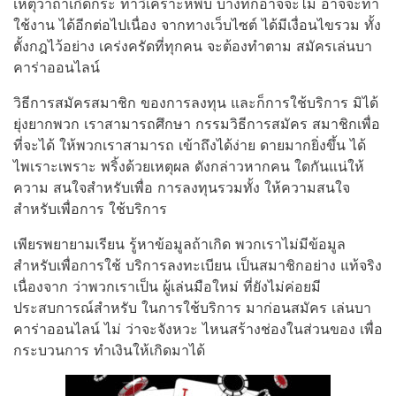
เหตุว่าถ้าเกิดกระ ทำวิเคราะห์พบ บางทีก็อาจจะไม่ อาจจะทำ
ใช้งาน ได้อีกต่อไปเนื่อง จากทางเว็บไซต์ ได้มีเงื่อนไขรวม ทั้ง
ตั้งกฎไว้อย่าง เคร่งครัดที่ทุกคน จะต้องทำตาม สมัครเล่นบา
คาร่าออนไลน์
วิธีการสมัครสมาชิก ของการลงทุน และก็การใช้บริการ มิได้
ยุ่งยากพวก เราสามารถศึกษา กรรมวิธีการสมัคร สมาชิกเพื่อ
ที่จะได้ ให้พวกเราสามารถ เข้าถึงได้ง่าย ดายมากยิ่งขึ้น ได้
ไพเราะเพราะ พริ้งด้วยเหตุผล ดังกล่าวหากคน ใดกันแน่ให้
ความ สนใจสำหรับเพื่อ การลงทุนรวมทั้ง ให้ความสนใจ
สำหรับเพื่อการ ใช้บริการ
เพียรพยายามเรียน รู้หาข้อมูลถ้าเกิด พวกเราไม่มีข้อมูล
สำหรับเพื่อการใช้ บริการลงทะเบียน เป็นสมาชิกอย่าง แท้จริง
เนื่องจาก ว่าพวกเราเป็น ผู้เล่นมือใหม่ ที่ยังไม่ค่อยมี
ประสบการณ์สำหรับ ในการใช้บริการ มาก่อนสมัคร เล่นบา
คาร่าออนไลน์ ไม่ ว่าจะจังหวะ ไหนสร้างช่องในส่วนของ เพื่อ
กระบวนการ ทำเงินให้เกิดมาได้