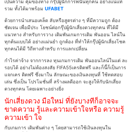
เป็นความ คุ้มของทาง กรุ๊ปผู้นักการพนันทุกคน อย่างแน่แท้
รวม ทั้งได้มาพร้อม
UFABET
ด้วยการนำเสนอเคล็ด ลับหรือสูตรต่าง ๆ ที่มีความถูก ต้อง
ชัดเจน เพื่อมีประ โยชน์ต่อกรุ๊ปผู้นักเสี่ยงดวงทุกคน ที่ได้มี
แนวทาง สำหรับการวาง เดิมพันเกมการเดิม พันออน ไลน์ใน
ทุกต้นแบบได้ อย่างแม่นยำ ถูกต้อง ที่ทำให้กรุ๊ปผู้นักเสี่ยงโชค
ทุกคนได้มี วิถีทางสำหรับ การแลกเปลี่ยน
กำไรค่าจ้าง จากการลง ทุนเกมการเดิม พันออนไลน์ในแต่ ละ
รอบได้ อย่างไม่ต้องสงสัย FIFA55เครดิตฟรี และก็นี้ก็เป็นการ
แจกเคร ดิตฟรี ซึ่งมาใน ลักษณะของเงินลงทุนที่ ใช้ทดสอบ
เล่น ซึ่งเป็น โปรโมชั่นที่ สร้างผลดีออก จะสูงให้กับนักเสี่ยง
ดวงทุกคน โดยเฉพาะอย่างยิ่ง
นักเสี่ยงดวง มือใหม่ ที่ยังบางทีก็อาจจะ
ขาดความ รู้และความเข้าใจหรือ ความรู้
ความเข้า ใจ
กับเกมการ เดิมพันต่าง ๆ โดยสามารถใช้เงินลงทุนใน