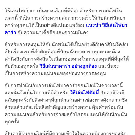
วิธีเล่นไพ่เก้าเก เป็นทางเลือกที่ดีที่สุดสำหรับการเล่นไพ่ใน
เวลานี้ ที่เป็นการสร้างความสะดวกรวดเร็วให้กับนักพนันบา
คาร่าทุกคนได้เป็นอย่างดีแน่นอนพร้อม
แนะนำ วิธีเล่นไพ่บา
คาร่า
กับความน่าเชื่อถือและความมั่นคง
สำหรับการลงทุนให้กับนักพนันได้เป็นอย่างดีกับคาสิโนจีคลับ
เป็นเรื่องแรกที่สำคัญที่สุดที่นักพนันบาคาร่าทุกคนจะต้อง
คำนึงถึงกับการตัดสินใจเลือกช่องทางในการลงทุนที่ดีที่สุดให้
กับตัวเองทุกครั้ง
วิธีเล่นบาคาร่า อย่างถูกต้อง
และนั่นจะ
เป็นการสร้างความแน่นอนของช่องทางการลงทุน
กับการทำเงินกับการเล่นไพ่บาคาร่าออนไลน์ในช่วงเวลานี้
และนั่นจึงเป็นโอกาสที่ดีสำหรับ
วิธีเล่นไพ่ดัมมี่
กับคาสิโนจี
คลับทุกครั้งกับสิ่งต่างๆที่ถูกนำเสนอผ่านช่องทางดังกล่าว ซึ่ง
ล้วนแล้วแต่จะเป็นสิ่งสำคัญและสร้างความคุ้มค่าพร้อมกับ
ความแน่นอนสำหรับการจ่ายผลกำไรตอบแทนให้กับนักพนัน
ทุกครั้ง
เป็นคาสิโนออนไลน์ที่มีความเข้าใจในความต้องการของนัก