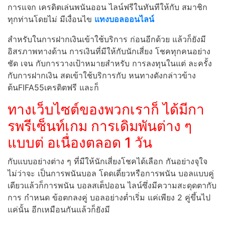
การแจก เครดิตเล่นพนันออน ไลน์ฟรีในทันทีให้กับ สมาชิก
ทุกท่านโดยไม่ มีเงื่อนไข
แทงบอลออนไลน์
สำหรับในการฝากเงินเข้าใช้บริการ ก่อนอีกด้วย แล้วก็ยังมี
อิสรภาพทางด้าน การเงินที่มีให้กับนักเสี่ยง โชคทุกคนอย่าง
ชัด เจน กับการวางเป้าหมายสำหรับ การลงทุนในแต่ ละครั้ง
กับการฝากเงิน สดเข้าใช้บริการกับ หนทางดังกล่าวข้าง
ต้นFIFA55เครดิตฟรี และก็
ทางเว็บไซต์ของพวกเราก็ ได้มีกา
รพรีเซ็นท์เกม การเดิมพันต่าง ๆ
แบบต่ อเนื่องตลอด 1 วัน
กับแบบอย่างต่าง ๆ ที่มีให้นักเสี่ยงโชคได้เลือก กันอย่างจุใจ
ไม่ว่าจะ เป็นการพนันบอล โดดเดี่ยวหรือการพนัน บอลแบบคู่
เดียวแล้วก็การพนัน บอลสเต็ปออน ไลน์ซึ่งมีความสะดุดตากับ
การ กำหนด ข้อตกลงคู่ บอลอย่างต่ำเริ่ม แค่เพียง 2 คู่ขึ้นไป
แค่นั้น อีกเหมือนกันแล้วก็ยังมี