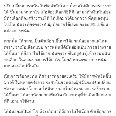
ปรับเปลี่ยนการพนัน ในข้อจำกัดใด ๆ ก็ตามให้มีการสร้างราย
ได้ ขึ้นมามากเท่าไร เมื่อต้องเลือกวิธีที่ดี เอามาทำเงินมันย่อม
มีตัวเลือกที่จะสร้างรายได้ ให้เกิดมาได้มากกว่า ที่คุณลงทุน
ไปเป็น มันจะต้องคงจะกับผู้ ที่อยากได้เองเยอะจะปรับเปลี่ยน
แปลงการพนัน
พวกนั้น ให้กลายเป็นตัวเลือก ขึ้นมาได้มากน้อยมากแค่ไหน
เพราะว่าเมื่อเลือกแบบ การพนันที่ดีมันย่อมเป็น การสร้างราย
ได้ขึ้นมา ที่ถือว่าไม่ได้ยาก มันคงจะ ขึ้นอยู่กับ ผู้เข้าร่วมพนัน
จะเลือก ในส่วนของการได้กำไร โดยลักษณะของการพนัน
แบบออนไลน์นั้นมัน
เป็นการเลือกลงทุน ที่สามารถช่วยส่งเสริม ให้มีการทำเงินขึ้น
มาได้ ในหลายครั้งอาจ จะกับในส่วนของผู้พนันจะปรับเปลี่ยน
ช่องทางแต่ละโอกาส ให้มีทางออกในส่วน ของการสร้างราย
ได้ขึ้นมา ได้มากน้อยมากเพียงใด กับสาเหตุที่ว่าเมื่อเลือกแบบ
ที่ดี เอามาใช้งาน
ได้มันย่อมเป็นกำไร ที่จะเกิดมาที่ถือว่าไม่ใช่น้อย ตัวเลือกการ