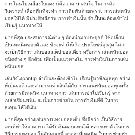
การโดนใบเหลืองใบแดง ก็มีความ น่าสนใจ ในการคิด
วิเคราะห์ เลือกทีมที่จะทำ การเดิมพันด้วยเพราะ การเล่นพนัน
บอลให้ได้ มีประสิทธิภาพ การทำเงินนั้น จำเป็นจะต้องเข้าไป
เรียนรู้ แนวทางให้
มากที่สุด ประสบการณ์ต่าง ๆ ต้องนำมาประยุกต์ ใช้เปลี่ยน
เป็นเทคนิคของตัวเอง ซึ่งจะทำให้เกิด ประโยชน์สูงสุด ไม่ว่า
จะเป็นวิธีการ เล่นบอลสเต็ป บอลเดี่ยว หรือการ เล่นพนันบอล
ชนิดต่าง ๆ อีกด้วย เพื่อเป็นแนวทางใน การทำเงินในการเล่น
พนันบอล
เล่นยังไงpantip จำเป็นจะต้องเข้าไป เรียนรู้หาข้อมูลทุก อย่าง
ที่เป็นผลดี และสามารถทำเงินได้กับ การเล่นพนันบอลทุกครั้ง
ด้วยการมีเทคนิค แนวทางการ เล่นการเข้าไปเรียนรู้ จาก
เหล่าเซียนพนัน จะเป็นการช่วยใน การทำเงินที่ดี ในการ
ลงทุน ให้ได้เงิน
มากที่สุด อย่างเช่นการแทงบอลสเต็บ ซึ่งถือว่า เป็นวิธีการ
เล่นที่ทำให้สามารถ ได้
รับเงินตอบแทนได้ หลายเท่าตัวในการ
วิธีการแทงบอล ในลักษณะนี้ อาจจะมีเทคนิค ในการช่วยทำ