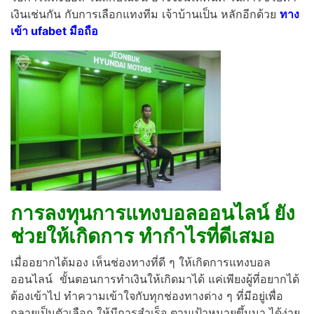
เงินเช่นกัน กับการเลือกแทงทีม เจ้าบ้านเป็น หลักอีกด้วย
ทาง
เข้า ufabet มือถือ
การลงทุนการแทงบอลออนไลน์ ยัง
ช่วยให้เกิดการ ทำกำไรที่ดีเสมอ
เมื่ออยากได้มอง เห็นช่องทางที่ดี ๆ ให้เกิดการแทงบอล
ออนไลน์ ขั้นตอนการทำเงินให้เกิดมาได้ แค่เพียงผู้ที่อยากได้
ต้องเข้าไป ทำความเข้าใจกับทุกช่องทางต่าง ๆ ที่มีอยู่เพื่อ
กลายเป็นตัวเลือก ให้มีการสำเร็จ ตามเป้าหมายขึ้นมา ได้ง่าย