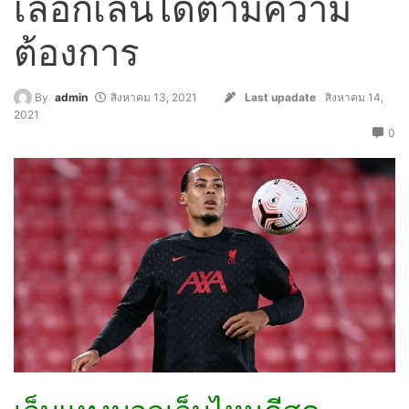
เลือกเล่นได้ตามความ
ต้องการ
By
admin
สิงหาคม 13, 2021
Last upadate
สิงหาคม 14,
2021
0