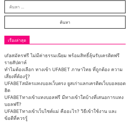
เรื่องล่าสุด
ufaสมัครฟรี ไม่มีค่าธรรมเนียม พร้อมสิทธิ์ลุ้นรับเครดิตฟรี
รายสัปดาห์
ทำไมต้องเลือก ทางเข้า UFABET ภาษาไทย ที่ถูกต้อง ความ
เสี่ยงที่ต้องรู้?
UFABETสมัครแทงบอลเว็บตรง ยูสเก่าแลกเครดิตเว็บบอลยอด
ฮิต
UFABETทางเข้าแทงบอลฟรี มีทางเข้าใดบ้างที่เสนอการแทง
บอลฟรี?
UFABETทางเข้าเว็บไซต์แม่ คืออะไร? วิธีเข้าใช้งาน และ
ข้อดีที่ควรรู้