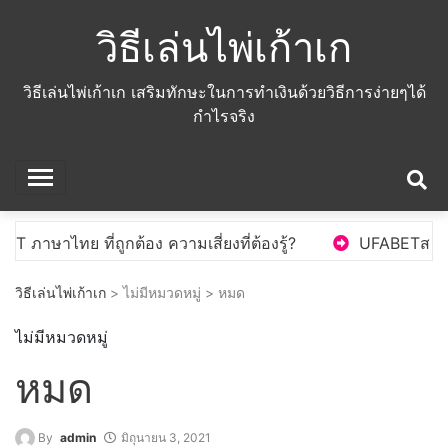
Skip
วิธีเล่นไพ่เก้าเก
to
content
วิธีเล่นไพ่เก้าเก เสริมทักษะในการทำเงินด้วยวิธีการง่ายๆได้
กำไรจริง
าษาไทย ที่ถูกต้อง ความเสี่ยงที่ต้องรู้?
UFABETสมัครแท
วิธีเล่นไพ่เก้าเก
> ไม่มีหมวดหมู่ > หมด
ไม่มีหมวดหมู่
หมด
By
admin
มิถุนายน 3, 2021