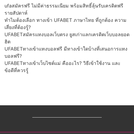
ufaสมัครฟรี ไม่มีค่าธรรมเนียม พร้อมสิทธิ์ลุ้นรับเครดิตฟรี
รายสัปดาห์
ทำไมต้องเลือก ทางเข้า UFABET ภาษาไทย ที่ถูกต้อง ความ
เสี่ยงที่ต้องรู้?
UFABETสมัครแทงบอลเว็บตรง ยูสเก่าแลกเครดิตเว็บบอลยอด
ฮิต
UFABETทางเข้าแทงบอลฟรี มีทางเข้าใดบ้างที่เสนอการแทง
บอลฟรี?
UFABETทางเข้าเว็บไซต์แม่ คืออะไร? วิธีเข้าใช้งาน และ
ข้อดีที่ควรรู้