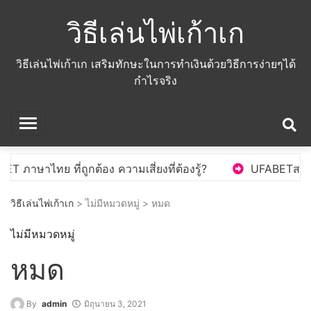
Skip
วิธีเล่นไพ่เก้าเก
to
content
วิธีเล่นไพ่เก้าเก เสริมทักษะในการทำเงินด้วยวิธีการง่ายๆได้
กำไรจริง
าษาไทย ที่ถูกต้อง ความเสี่ยงที่ต้องรู้?
UFABETสมัครแท
วิธีเล่นไพ่เก้าเก
> ไม่มีหมวดหมู่ > หมด
ไม่มีหมวดหมู่
หมด
By
admin
มิถุนายน 3, 2021