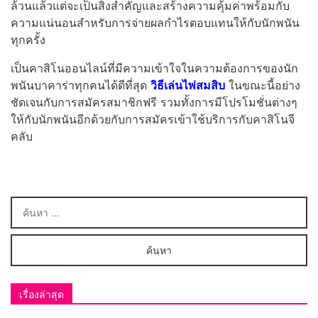
ล้วนแล้วแต่จะเป็นสิ่งสำคัญและสร้างความคุ้มค่าพร้อมกับ
ความแน่นอนสำหรับการจ่ายผลกำไรตอบแทนให้กับนักพนัน
ทุกครั้ง
เป็นคาสิโนออนไลน์ที่มีความเข้าใจในความต้องการของนัก
พนันบาคาร่าทุกคนได้ดีที่สุด
วิธีเล่นไพ่สมสิบ
ในขณะนี้อย่าง
ชัดเจนกับการสมัครสมาชิกฟรี รวมทั้งการมีโปรโมชั่นต่างๆ
ให้กับนักพนันอีกด้วยกับการสมัครเข้าใช้บริการกับคาสิโนจี
คลับ
เรื่องล่าสุด