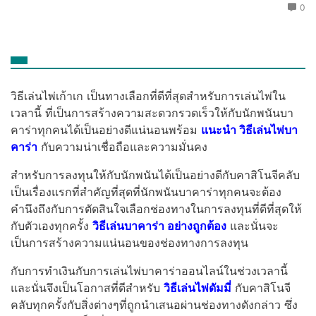
0
วิธีเล่นไพ่เก้าเก เป็นทางเลือกที่ดีที่สุดสำหรับการเล่นไพ่ใน
เวลานี้ ที่เป็นการสร้างความสะดวกรวดเร็วให้กับนักพนันบา
คาร่าทุกคนได้เป็นอย่างดีแน่นอนพร้อม
แนะนำ วิธีเล่นไพ่บา
คาร่า
กับความน่าเชื่อถือและความมั่นคง
สำหรับการลงทุนให้กับนักพนันได้เป็นอย่างดีกับคาสิโนจีคลับ
เป็นเรื่องแรกที่สำคัญที่สุดที่นักพนันบาคาร่าทุกคนจะต้อง
คำนึงถึงกับการตัดสินใจเลือกช่องทางในการลงทุนที่ดีที่สุดให้
กับตัวเองทุกครั้ง
วิธีเล่นบาคาร่า อย่างถูกต้อง
และนั่นจะ
เป็นการสร้างความแน่นอนของช่องทางการลงทุน
กับการทำเงินกับการเล่นไพ่บาคาร่าออนไลน์ในช่วงเวลานี้
และนั่นจึงเป็นโอกาสที่ดีสำหรับ
วิธีเล่นไพ่ดัมมี่
กับคาสิโนจี
คลับทุกครั้งกับสิ่งต่างๆที่ถูกนำเสนอผ่านช่องทางดังกล่าว ซึ่ง