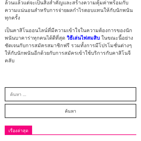
ล้วนแล้วแต่จะเป็นสิ่งสำคัญและสร้างความคุ้มค่าพร้อมกับ
ความแน่นอนสำหรับการจ่ายผลกำไรตอบแทนให้กับนักพนัน
ทุกครั้ง
เป็นคาสิโนออนไลน์ที่มีความเข้าใจในความต้องการของนัก
พนันบาคาร่าทุกคนได้ดีที่สุด
วิธีเล่นไพ่สมสิบ
ในขณะนี้อย่าง
ชัดเจนกับการสมัครสมาชิกฟรี รวมทั้งการมีโปรโมชั่นต่างๆ
ให้กับนักพนันอีกด้วยกับการสมัครเข้าใช้บริการกับคาสิโนจี
คลับ
เรื่องล่าสุด