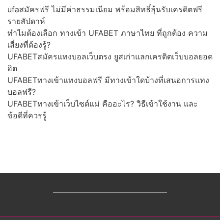
ufaสมัครฟรี ไม่มีค่าธรรมเนียม พร้อมสิทธิ์ลุ้นรับเครดิตฟรี
รายสัปดาห์
ทำไมต้องเลือก ทางเข้า UFABET ภาษาไทย ที่ถูกต้อง ความ
เสี่ยงที่ต้องรู้?
UFABETสมัครแทงบอลเว็บตรง ยูสเก่าแลกเครดิตเว็บบอลยอด
ฮิต
UFABETทางเข้าแทงบอลฟรี มีทางเข้าใดบ้างที่เสนอการแทง
บอลฟรี?
UFABETทางเข้าเว็บไซต์แม่ คืออะไร? วิธีเข้าใช้งาน และ
ข้อดีที่ควรรู้