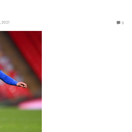
, 2021
0