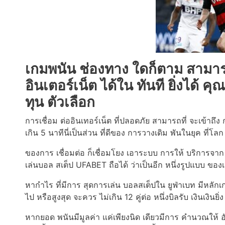
เกมพนัน ช่องทาง ใดก็ตาม สามาร
อินเตอร์เน็ต ได้ใน ทันที ยิ่งได้ ค
ทุน ตัวเลือก
การเชื่อม ต่ออินเทอร์เน็ต ที่ปลอดภัย สามารถที่ จะเข้าถึง ก
เกิน 5 นาทีนี่เป็นส่วน ที่ดีของ การวางเดิม พันในยุค ที่โลก
ของการ เชื่อมต่อ ก็เชื่อมโยง เอาระบบ การให้ บริการจา
เล่นบอล สเต็ป UFABET ถือได้ ว่าเป็นอีก หนึ่งรูปแบบ ของ
หากำไร ที่มีการ สุดการเล่น บอลสเต็ปใน ยูฟ่าเบท มีหลักเกม
ไป หรือสูงสุด จะควร ไม่เกิน 12 คู่ต่อ หนึ่งบิลรับ เงินเงินยิ่ง
หากยอด พนันมีมูลค่า แค่เพียงนิด เดียวมีการ คำนวณให้ อั