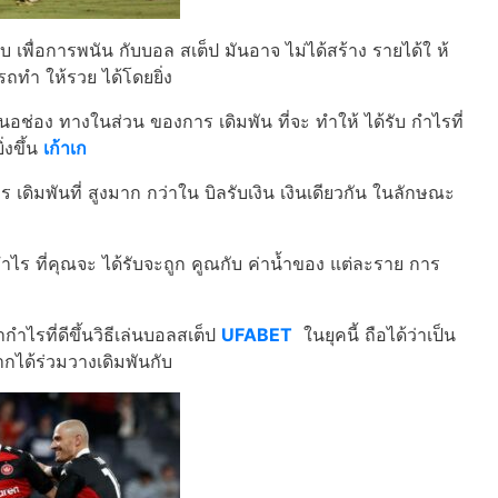
ับ เพื่อการพนัน กับบอล สเต็ป มันอาจ ไม่ได้สร้าง รายได้ใ ห้
รถทำ ให้รวย ได้โดยยิ่ง
นอช่อง ทางในส่วน ของการ เดิมพัน ที่จะ ทำให้ ได้รับ กำไรที่
ิ่งขึ้น
เก้าเก
ร เดิมพันที่ สูงมาก กว่าใน บิลรับเงิน เงินเดียวกัน ในลักษณะ
กำไร ที่คุณจะ ได้รับจะถูก คูณกับ ค่าน้ำของ แต่ละราย การ
ำไรที่ดีขึ้นวิธีเล่นบอลสเต็ป
UFABET
ในยุคนี้ ถือได้ว่าเป็น
อยากได้ร่วมวางเดิมพันกับ