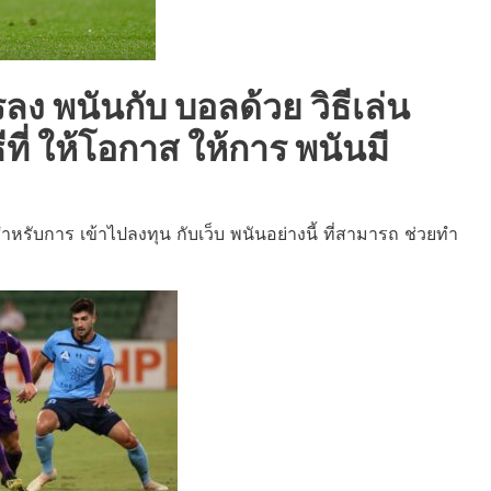
ลง พนันกับ บอลด้วย วิธีเล่น
ี่ ให้โอกาส ให้การ พนันมี
ก สำหรับการ เข้าไปลงทุน กับเว็บ พนันอย่างนี้ ที่สามารถ ช่วยทำ