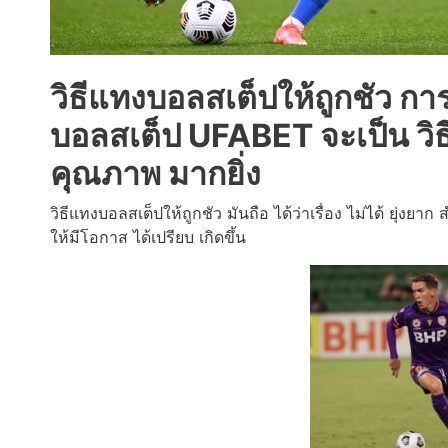
วิธีแทงบอลสเต็ปให้ถูกชัว การ
บอลสเต็ป UFABET จะเป็น วิธีท
คุณภาพ มากยิ่ง
วิธีแทงบอลสเต็ปให้ถูกชัว มันถือ ได้ว่าเรื่อง ไม่ได้ ยุ่งยา
ให้มีโอกาส ได้เปรียบ เกิดขึ้น