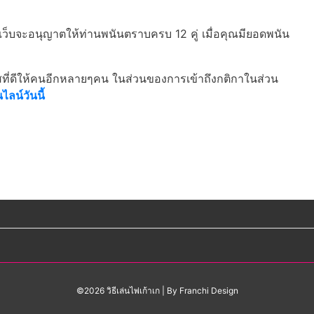
 เว็บจะอนุญาตให้ท่านพนันตราบครบ 12 คู่ เมื่อคุณมียอดพนัน
าสที่ดีให้คนอีกหลายๆคน ในส่วนของการเข้าถึงกติกาในส่วน
ลน์วันนี้
©2026 วิธีเล่นไพ่เก้าเก
| By
Franchi Design