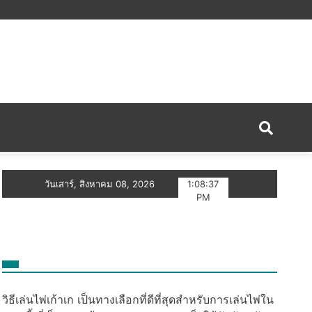
งบอลฟรี มีทางเข้าใดบ้างที่เสนอการแทงบอลฟรี?
วันเสาร์, สิงหาคม 08, 2026
1:08:38
UFABET
PM
วิธีเล่นไพ่เก้าเก เป็นทางเลือกที่ดีที่สุดสำหรับการเล่นไพ่ใน