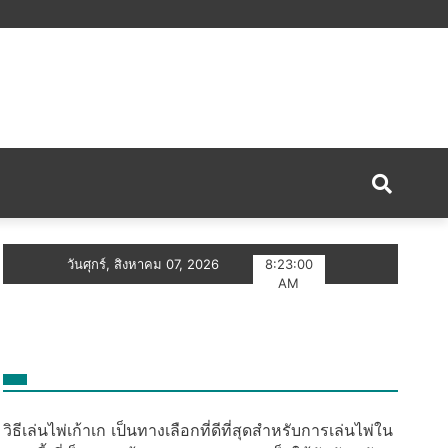
ลฟรี มีทางเข้าใดบ้างที่เสนอการแทงบอลฟรี?
วันศุกร์, สิงหาคม 07, 2026
8:23:00
UFABETทาง
AM
วิธีเล่นไพ่เก้าเก เป็นทางเลือกที่ดีที่สุดสำหรับการเล่นไพ่ใน