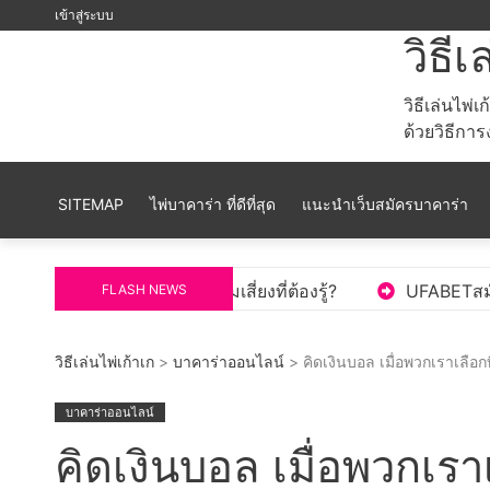
Skip
เข้าสู่ระบบ
to
วิธีเ
content
วิธีเล่นไพ่
ด้วยวิธีการ
SITEMAP
ไพ่บาคาร่า ที่ดีที่สุด
แนะนำเว็บสมัครบาคาร่า
ต้อง ความเสี่ยงที่ต้องรู้?
UFABETสมัครแทงบอลเว็บตรง 
FLASH NEWS
วิธีเล่นไพ่เก้าเก
>
บาคาร่าออนไลน์
> คิดเงินบอล เมื่อพวกเราเลือ
บาคาร่าออนไลน์
คิดเงินบอล เมื่อพวกเรา