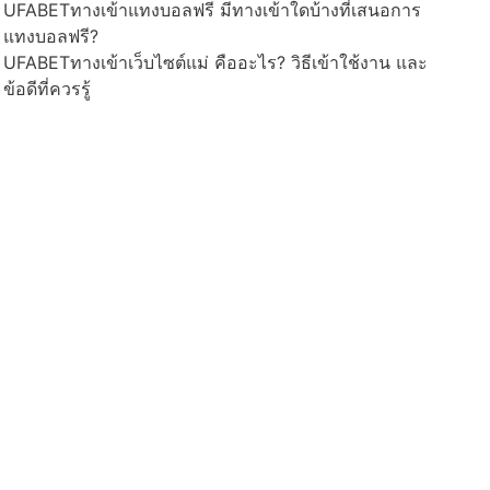
UFABETทางเข้าแทงบอลฟรี มีทางเข้าใดบ้างที่เสนอการ
แทงบอลฟรี?
UFABETทางเข้าเว็บไซต์แม่ คืออะไร? วิธีเข้าใช้งาน และ
ข้อดีที่ควรรู้