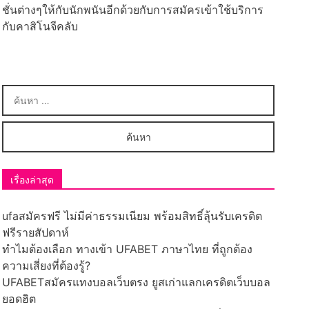
ชั่นต่างๆให้กับนักพนันอีกด้วยกับการสมัครเข้าใช้บริการ
กับคาสิโนจีคลับ
เรื่องล่าสุด
ufaสมัครฟรี ไม่มีค่าธรรมเนียม พร้อมสิทธิ์ลุ้นรับเครดิต
ฟรีรายสัปดาห์
ทำไมต้องเลือก ทางเข้า UFABET ภาษาไทย ที่ถูกต้อง
ความเสี่ยงที่ต้องรู้?
UFABETสมัครแทงบอลเว็บตรง ยูสเก่าแลกเครดิตเว็บบอล
ยอดฮิต