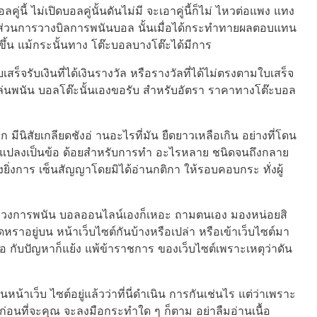
นี้ ไม่เปิดบอลคู่นั้นดันไม่มี จะเอาคู่นี้ก็ไม่ ไหวต่อแพง แทง
ว ส่วนการวางบิลการพนันบอล นั้นเมื่อได้กระทำทายผลตอบแทน
ินขึ้น แม้กระนั้นทาง โต๊ะบอลบางโต๊ะได้มีการ
เสร็จรับเงินที่ได้เงินรางวัล หรือรางวัลที่ได้ไม่ตรงตามใบเสร็จ
ิกเล่นพนัน บอลโต๊ะนั้นเองขอรับ สำหรับอัตรา ราคาทางโต๊ะบอล
นิสัยเกลียดชังอ่ านอะไรที่มัน ยืดยาวเหลือเกิน อย่างที่โดน
นถึงแปลงเป็นข้อ ด้อยสำหรับการทำ อะไรหลาย ชนิดจนถึงกลาย
งยิ่งการ เซ็นสัญญาโดยมิได้อ่านกติกา ให้รอบคอบกระ ทั่งผู้
ะใน วงการพนัน บอลออนไลน์เองก็เหอะ ถามตนเอง มองหน่อยสิ
หราอยู่บน หน้าเว็บไซต์กันบ้างหรือเปล่า หรือเข้าเว็บไซต์มา
อ กับปัญหาก็แย้ง แพ้ข้าราชการ ของเว็บไซต์เพราะเหตุว่าดัน
น้าเว็บ ไซต์อยู่แล้วว่าที่นี่ดำเนิน การกันเช่นไร แต่ว่าเพราะ
ี้ก่อนที่จะคุณ จะลงมือกระทำใด ๆ ก็ตาม อย่าลืมอ่านเนื้อ