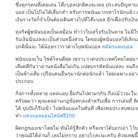
ซึ่งทุกๆคนที่เคยเล่น โต๊ะบอลปกติคงจะเคย ประสบปัญหาบอลคู่
บอล เป็นไปไม่ได้เลือกสำ หรับการพนันมากเท่าไรนักแล้
เงินรางวัลก็จำเป็นต้องเดินทางไปที่โต๊ะบอล อีกเพื่อปรับเง
ทุจริตผู้พนันบอลเป็นเสมือน ทำว่าใบเสร็จรับเงินหาย ไม่มีใบ
รับเงินนั่นแหละเป็นส่วนหนึ่งส่วน ใดของผู้พนันบอลได้เล
ปกตินั้นจะ ได้น้อยกว่าราคาเว็บพนันบอล
สมัครแทงบอล
พนันบอลเว็บ ไซต์ไหนดีสุด เพราะว่าคนประเทศไทยโดยมาก มี
เสียดสีกันว่าอ่านหนังสือไม่เกิน แปดบรรทัดนั่นแหละ จ
เป็นข้างเสีย เปรียบคนอื่นๆมานักต่อนักแล้ว โดยเฉพาะอย่า
ประกอบ
กิจการทั้งหลาย แหล่แอบ ยิ้มกันไปตามๆกัน ถึงแม้ว่าจ
ครับผมว่า คุณเคยอ่านกฎข้อตกลงสำหรับเพื่อ การเล่นที่ ติด
ได้ ปุบปับก็รีบเข้า ไปพนันบอลในทันที เพียงพอประสบพบเจ
ทำ
แทงบอลออนไลน์ฟรี200
ผิดกฎของเขาโดยไม่ ทันได้รู้สึกตัว หรือเขาได้บอกเอา ไว้บนห
ว่าคุณมิได้อ่านก็ เลยไม่ทราบ อย่างไรล่ะนะครับ ด้วยเหตุน