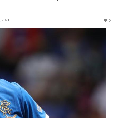
1, 2021
0