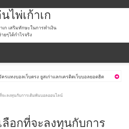
ล่นไพ่เก้าเก
เก้าเก เสริมทักษะในการทำเงิน
ง่ายๆได้กำไรจริง
ยูสเก่าแลกเครดิตเว็บบอลยอดฮิต
UFABETทางเข้าแทงบอ
กที่จะลงทุนกับการเดิมพันบอลออนไลน์
เลือกที่จะลงทุนกับการ