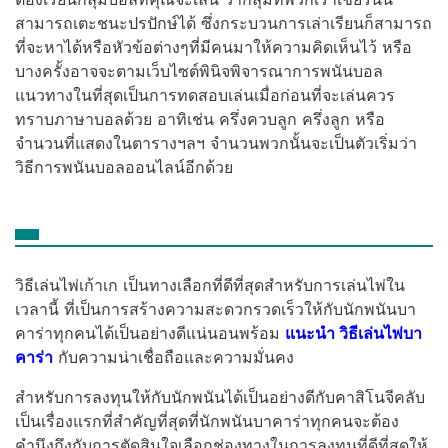
สามารถเตะชนะปรปักษ์ได้ ซึ่งกระบวนการเล่าเรียนก็สามารถ
ที่จะหาได้หรือหัวข้อต่างๆที่มีคนมาให้ความคิดเห็นไว้ หรือ
บางครั้งอาจจะตามเว็บไซต์พินิจพิจารณาการพนันบอล
แนวทางในที่สุดเป็นการทดสอบเล่นเมื่อก่อนที่จะเล่นควร
ทราบภาษาบอลด้วย อาทิเช่น ครึ่งควบลูก ครึ่งลูก หรือ
จำนวนที่แสดงในตารางฯลฯ จำนวนพวกนั้นจะเป็นตัวเริ่มว่า
วิธีการพนันบอลออนไลน์อีกด้วย
วิธีเล่นไพ่เก้าเก เป็นทางเลือกที่ดีที่สุดสำหรับการเล่นไพ่ใน
เวลานี้ ที่เป็นการสร้างความสะดวกรวดเร็วให้กับนักพนันบา
คาร่าทุกคนได้เป็นอย่างดีแน่นอนพร้อม
แนะนำ วิธีเล่นไพ่บา
คาร่า
กับความน่าเชื่อถือและความมั่นคง
สำหรับการลงทุนให้กับนักพนันได้เป็นอย่างดีกับคาสิโนจีคลับ
เป็นเรื่องแรกที่สำคัญที่สุดที่นักพนันบาคาร่าทุกคนจะต้อง
คำนึงถึงกับการตัดสินใจเลือกช่องทางในการลงทุนที่ดีที่สุดให้