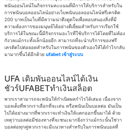
พนันออนไลน์ในกิจกรรมคะแนนที่มีการให้บริการสำหรับใน
การพนันบอลออนไลน์อย่างเว็บพนันบอลออนไลน์ฟรีเครดิต
200 บาทเป็นเว็บที่มีความน่าดึงดูดใจเพื่อตอบสนองสิ่งที่มี
ความต้องการของมนุษย์ได้อย่างดีเยี่ยมสำหรับการเรียกใช้
บริการได้ในขณะนี้มีกิจกรรมอะไรที่ใช้บริการได้โดยที่ไม่ต้อง
กังวลแม้กระทั้งเล็กน้อยอีก สามารถที่จะนำบริการของฟรี
เครดิตไปต่อยอดสำหรับในการพนันของตัวเองให้ได้กำไรกลับ
มามากขึ้นได้อีกด้วย
ufabet เข้าสู่ระบบ
UFA เดิมพันออนไลน์ได้เงิน
ชัวร์UFABETทำเงินสล็อต
พวกเราสามารถจะพนันให้กำเนิดผลกำไรได้เสมอ เนื่องจาก
บอลเต็งที่พวกเราเลือกที่จะเล่น หรือพนันเป็นบอลต่อ มันเป็น
ไปได้อย่างมากที่พวกเราจะทำเงินให้แตกออกขึ้นมาได้ ด้วย
เหตุว่าบอลต่อมีช่องทางที่จะชนะมากยิ่งกว่าแม้กระนั้นใช่วา
บอลต่อทุกคู่พวกเราจะมีแนวทางสำหรับในการพนันบอลที่