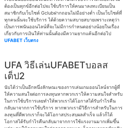
ต้องเป็นทุกข์อีกต่อไปจะใช้บริการให้คนมาลงทะเบียนเป็น
สมาชิกกับเว็บไซต์ Gclubฝากถอนไม่มีอย่างต่ำ เป็นเว็บไซต์ที่
ทุกคนนั้นจะใช้บริการ ได้ด้วยความสบายสบายเพราะเหตุว่า
เป็นการพนันออนไลน์ที่จะไม่มีการกำหนดอย่างน้อยในเรื่อง
เกี่ยวกับการเงินให้ท่านนั้นต้องมีความยากแค้นอีกต่อไป
UFABET เว็บตรง
UFA วิธีเล่นUFABETบอลส
เต็ป2
นับได้ว่าเป็นอีกหนึ่งลักษณะของการเล่นเกมออนไลน์จากผู้ที่
ให้ความสนใจต่อการลงทุนหากพวกเราให้ความสนใจสำหรับ
ในการใช้บริการเลยทำให้พวกเราได้โอกาสได้รับกำไรคืน
กลับมาจากการใช้บริการ หากพวกเรามีวิธีการสำหรับในการ
ลงทุนที่ดีพวกเราก็จะได้โอกาสประสบผลสำเร็จ แล้วก็ได้
โอกาสได้รับกำไรคืนกลับมาจากการใช้แรงงานมากเพิ่มขึ้น