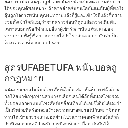
สมควร เป็นที่แน่ๆว่ายูฟ่าเบท มันจะช่วยเติมเต็มการผลิตราย
ได้ของคุณดีพอเหมาะ ถ้าหากสำหรับคนใดกันแน่เป็นผู้ที่พอใจ
ลุ้นถูกใจการพนัน คุณจะทราบแล้วก็รู้และเข้าใจดีแล้วก็ทราบ
รวมทั้งเข้าใจกันอยู่ว่าจากคราวก่อนที่คุณเลือกวางเดิมพัน
เฉพาะบอลหรือกีฬาแบบอื่นๆผู้เข้าร่วมพนันแต่ละคนย่อม
ทราบรวมทั้งรู้เรื่องว่าการจะได้กำไรกลับออกมา มันจำเป็น
ต้องรอเวลาที่มากกว่า 1 นาที
สูตรUFABETUFA พนันบอลถู
กกฏหมาย
พนันบอลออนไลน์บนโทรศัพท์มือถือ สมาพันธ์การพนันก็จะ
ก่อให้สมาชิกทุกท่านสามารถเลือกเล่นได้อีกทั้งบอลไทยรวม
ทั้งบอลนอกผ่านบนโทรศัพท์เคลื่อนที่กันได้เลยซึ่งถือได้เลยว่า
เป็นตัวช่วยที่พร้อมจะสร้างความสบายสบายให้กับสมาชิกทุก
ท่านได้เข้ามาร่วมเล่นบอลผ่านโปรแกรมคอมพิวเตอร์แล้วก็
กำเนิดความพอดีสำหรับการที่จะเข้ามาเลือกเล่นกันได้