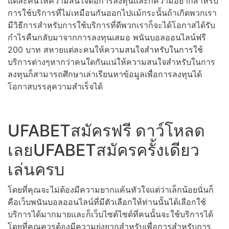
แต่ละคนให้ความสนใจต่อการลงทุนและก็ความอยากสำหรับ
การใช้บริการที่ไม่เหมือนกันออกไปแม้กระนั้นถ้าเกิดพวกเรา
มีวิธีการสำหรับการใช้บริการที่ดีพวกเราก็จะได้โอกาสได้รับ
กำไรคืนกลับมาจากการลงทุนเสมอ พนันบอลออนไลน์ฟรี
200 บาท สหายแต่ละคนให้ความสนใจสำหรับในการใช้
บริการต่างๆหากว่าคนใดกันแน่ให้ความสนใจสำหรับในการ
ลงทุนก็สามารถศึกษาเล่าเรียนหาข้อมูลเพื่อการลงทุนได้
โอกาสบรรลุความสำเร็จได้
UFABETสมัครฟรี ดาว์โหลด
เลยUFABETสมัครครั้งเดียว
เล่นครบ
โดยที่คุณจะไม่ต้องมีความยากแค้นหัวใจแต่ว่าเล็กน้อยนั่นก็
คือเว็บพนันบอลออนไลน์ที่มีตัวเลือกให้ท่านนั้นได้เลือกใช้
บริการได้มากมายและก็เว็บไซต์ไซด์ที่คนนั้นจะใช้บริการได้
โดยที่คุณควรต้องมีความยุ่งยากสำหรับเพื่อการสำหรับการ