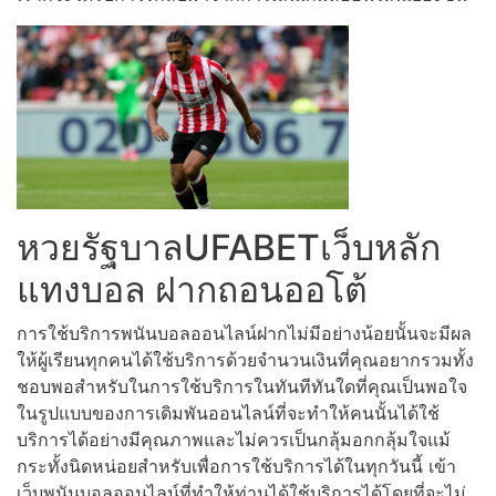
หวยรัฐบาลUFABETเว็บหลัก
แทงบอล ฝากถอนออโต้
การใช้บริการพนันบอลออนไลน์ฝากไม่มีอย่างน้อยนั้นจะมีผล
ให้ผู้เรียนทุกคนได้ใช้บริการด้วยจำนวนเงินที่คุณอยากรวมทั้ง
ชอบพอสำหรับในการใช้บริการในทันทีทันใดที่คุณเป็นพอใจ
ในรูปแบบของการเดิมพันออนไลน์ที่จะทำให้คนนั้นได้ใช้
บริการได้อย่างมีคุณภาพและไม่ควรเป็นกลุ้มอกกลุ้มใจแม้
กระทั้งนิดหน่อยสำหรับเพื่อการใช้บริการได้ในทุกวันนี้ เข้า
เว็บพนันบอลออนไลน์ที่ทำให้ท่านได้ใช้บริการได้โดยที่จะไม่