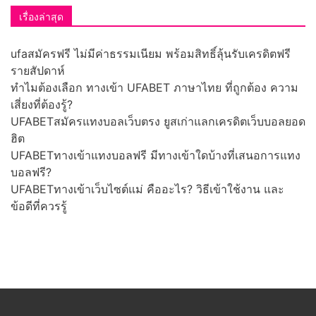
เรื่องล่าสุด
ufaสมัครฟรี ไม่มีค่าธรรมเนียม พร้อมสิทธิ์ลุ้นรับเครดิตฟรี
รายสัปดาห์
ทำไมต้องเลือก ทางเข้า UFABET ภาษาไทย ที่ถูกต้อง ความ
เสี่ยงที่ต้องรู้?
UFABETสมัครแทงบอลเว็บตรง ยูสเก่าแลกเครดิตเว็บบอลยอด
ฮิต
UFABETทางเข้าแทงบอลฟรี มีทางเข้าใดบ้างที่เสนอการแทง
บอลฟรี?
UFABETทางเข้าเว็บไซต์แม่ คืออะไร? วิธีเข้าใช้งาน และ
ข้อดีที่ควรรู้