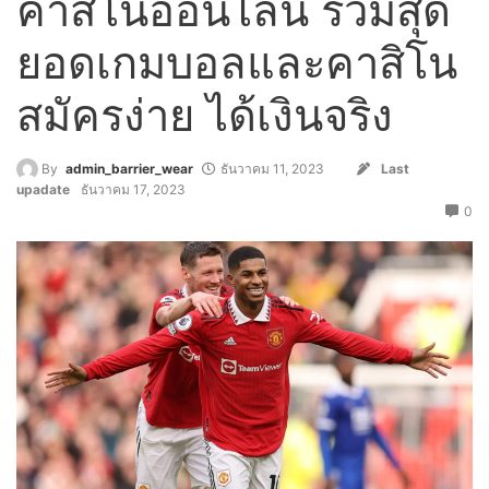
คาสิโนออนไลน์ รวมสุด
ยอดเกมบอลและคาสิโน
สมัครง่าย ได้เงินจริง
By
admin_barrier_wear
ธันวาคม 11, 2023
Last
upadate
ธันวาคม 17, 2023
0