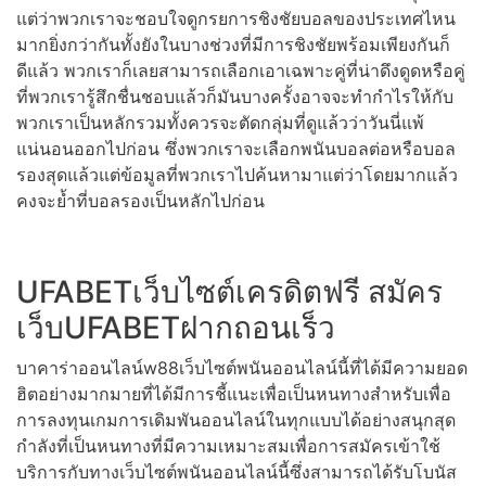
แต่ว่าพวกเราจะชอบใจดูกรยการชิงชัยบอลของประเทศไหน
มากยิ่งกว่ากันทั้งยังในบางช่วงที่มีการชิงชัยพร้อมเพียงกันก็
ดีแล้ว พวกเราก็เลยสามารถเลือกเอาเฉพาะคู่ที่น่าดึงดูดหรือคู่
ที่พวกเรารู้สึกชื่นชอบแล้วก็มันบางครั้งอาจจะทำกำไรให้กับ
พวกเราเป็นหลักรวมทั้งควรจะตัดกลุ่มที่ดูแล้วว่าวันนี่แพ้
แน่นอนออกไปก่อน ซึ่งพวกเราจะเลือกพนันบอลต่อหรือบอล
รองสุดแล้วแต่ข้อมูลที่พวกเราไปค้นหามาแต่ว่าโดยมากแล้ว
คงจะย้ำที่บอลรองเป็นหลักไปก่อน
UFABETเว็บไซต์เครดิตฟรี สมัคร
เว็บUFABETฝากถอนเร็ว
บาคาร่าออนไลน์w88เว็บไซต์พนันออนไลน์นี้ที่ได้มีความยอด
ฮิตอย่างมากมายที่ได้มีการชี้แนะเพื่อเป็นหนทางสำหรับเพื่อ
การลงทุนเกมการเดิมพันออนไลน์ในทุกแบบได้อย่างสนุกสุด
กำลังที่เป็นหนทางที่มีความเหมาะสมเพื่อการสมัครเข้าใช้
บริการกับทางเว็บไซต์พนันออนไลน์นี้ซึ่งสามารถได้รับโบนัส