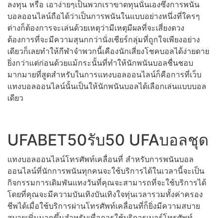
ลงทุน หรือ เอาง่ายๆเป็นพวกเราขาดทุนนั่นเองซึ่งการพนัน
บอลออนไลน์ถือได้ว่าเป็นการพนันในแบบอย่างหนึ่งที่ใครๆ
ต่างก็ต้องการจะเล่นด้วยเหตุว่ามีเหตุมีผลที่จะเสี่ยงดวง
ต้องการที่จะมีความสุนกกว่านั่งเชียร์กลุ่มที่ถูกใจเพียงอย่าง
เดียวก็เลยทำให้กีฬาจำพวกนี้เคืองนักเสี่ยงโชคบอลได้ง่ายดาย
ยิ่งกว่าแต่ก่อนด้วยแม้กระนั้นที่ทำให้นักพนันบอลชื่นชอบ
มากมายที่สูดสำหรับในการแทงบอลออนไลน์ก็คือการที่เว็บ
แทงบอลออนไลน์นั้นเป็นให้นักพนันบอลได้เลือกเล่นแบบบอล
เดียว
UFABET50รับ50 UFAบอลชุด
แทง​บอล​ออนไลน์​โทรศัพท์เคลื่อนที่​ สำหรับการพนันบอล
ออนไลน์ที่นักการพนันทุกคนจะใช้บริการได้ในเวลานี้จะเป็น
กิจกรรมการเดิมพันแทงวันที่คุณจะสามารถที่จะใช้บริการได้
โดยที่คุณจะมีความบันเทิงบันเทิงใจทุ่นเวลารวมทั้งค่าครอง
ชีพได้เมื่อใช้บริการผ่านโทรศัพท์เคลื่อนที่ก็ยิ่งมีความสบาย
สบายเพิ่มมากขึ้นสำหรับเพื่อการใช้บริการเบอร์โทรศัพท์