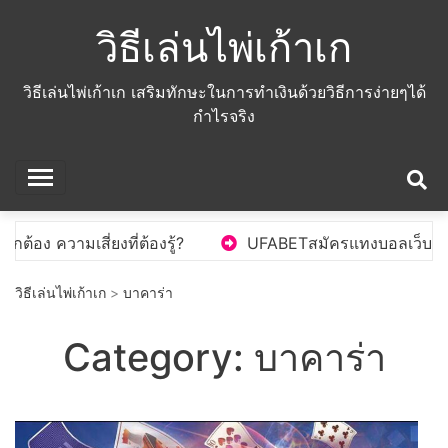
Skip
วิธีเล่นไพ่เก้าเก
to
content
วิธีเล่นไพ่เก้าเก เสริมทักษะในการทำเงินด้วยวิธีการง่ายๆได้
กำไรจริง
ู้?
UFABETสมัครแทงบอลเว็บตรง ยูสเก่าแลกเครดิตเว็บ
วิธีเล่นไพ่เก้าเก
>
บาคาร่า
Category:
บาคาร่า