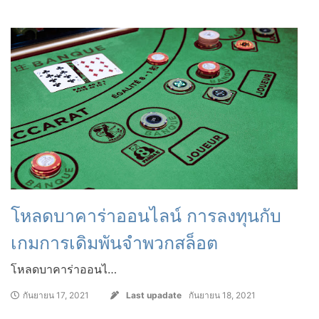
โหลดบาคาร่าออนไลน์ การลงทุนกับ
เกมการเดิมพันจำพวกสล็อต
โหลดบาคาร่าออนไ…
กันยายน 17, 2021
Last upadate
กันยายน 18, 2021