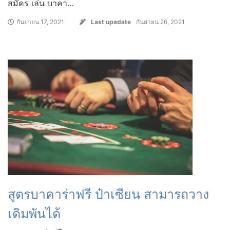
สมัคร เล่น บาคา…
กันยายน 17, 2021
Last upadate
กันยายน 26, 2021
สูตรบาคาร่าฟรี ป๋าเซียน สามารถวาง
เดิมพันได้