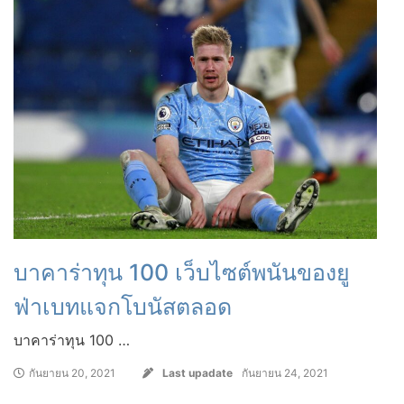
บาคาร่าทุน 100 เว็บไซต์พนันของยู
ฟ่าเบทแจกโบนัสตลอด
บาคาร่าทุน 100 …
กันยายน 20, 2021
Last upadate
กันยายน 24, 2021