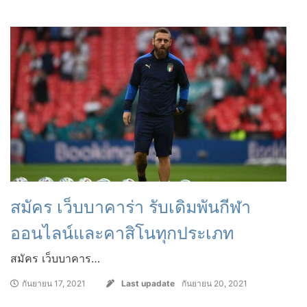
สมัคร เว็บบาคาร่า รับเดิมพันกีฬา
ออนไลน์และคาสิโนทุกประเภท
สมัคร เว็บบาคาร…
กันยายน 17, 2021
Last upadate
กันยายน 20, 2021