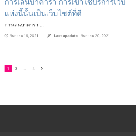
การเล่นบาคาร่า การเข้าใช้บริการเว็บ
แห่งนี้นั้นเป็นเว็บไซต์ที่ดี
การเล่นบาคาร่า …
กันยายน 16, 2021
Last upadate
กันยายน 20, 2021
Posts
1
2
…
4
navigation