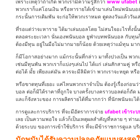
เพราะเหตุว่าถ้าเกิด พวกเรามีความรู้สึกว่า
www ufabet
ม
พวกเราก็แค่โอนเงิน หรือหารายได้เข้ามาเล่นใหม่พนันบอล 
กระนั้นการเดิมพัน จะก่อให้พวกเราหมด ตูดลงวันแล้ววันเล
ที่รอแต่ว่าจะหาราย ได้มาเล่นบอลโดย ไม่สนใจอะไรทั้งนั้น
ตลอดระยะเวลา นั่นเองพนันบอล ยูฟ่าเบทพนันบอล กับทุนก็
ต้องมีทุน อยู่ในมือไม่มากมายก็น้อย ด้วยเหตุว่าแม้ทุน 
ก็มีโอกาสอย่างมาก แม้กระนั้นที่กล่าว มาทั้งปวงเป็น พวกเรา
เช่นมีทุนพัน พวกเราก็แบ่งๆเล่นไป ได้แก่ เล่นสักสามคู่ หรือ
ต่อได้ มั้ย เพียงแค่มัน ควรจะมีลิมิตว่า พวกเราจะหยุด หร
หรือขาดทุนที่เยอะ แค่ไหนพวกเราจำเป็น ต้องรู้เรื่องก่อน
บอล ต่อก็มิได้ราคาที่ถูกใจ บางครั้งบางคราวบอลต่อก็ถัด
และก็จังหวะของ การผลิตรายได้ที่มากกว่า ที่นักพนันจะไ
การดูและการบริการ ที่จะมีอัตราการจ่าย
ufabet เข้าระบ
เลย เป็นความพอใจ แล้วก็เป็นเหตุผลสำคัญที่หลาย ๆ ท
ด้วยระบบ ของการเข้าใช้บริการ ที่จะมีข้าราชการดูแล บ
นักพนันได้รับความปลอดภัยแบบสูงสุดใน