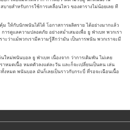
จะสบายสำหรับการใช้การเคลื่อนไหว ของตารางไม่น้อยเลย ที
้ม ให้กับนักพนันได้ได้ โอกาสการผลิตราย ได้อย่างมากแล้ว
การดูแลความปลอดภัย อย่างสม่ำเสมอเพื่อ ยู ฟ่าเบท พวกเรา
พราะว่าแม้พวกเรามีความรู้สึกว่ามัน เป็นการพนัน พวกเราจะมี
นใหม่พนันบอล ยู ฟ่าเบท เนื่องจาก ว่าการเดิมพัน ไม่เคย
เราหมดเนื้อ หมดตัวลงแต่ละวัน และก็จะเปลี่ยนเป็นคน เล่น
้งหมด พนันบอล มันก็เลยเป็นราวกับกระบี่ ที่รอจะเฉือนเนื้อ