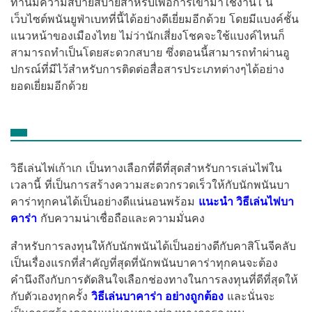
ท่านมีความสบายสบายสำหรับเพื่อการเข้ามาใช้งานใ น
เว็บไซต์พนันยูฟ่าเบทที่นี้ได้อย่างดีเยี่ยมอีกด้วย โดยมีแบงค์ชั้น
แนวหน้าของเมืองไทย ไม่ว่านักเสี่ยงโชคจะใช้แบงค์ไหนก็
สามารถทำเป็นโดยสะดวกสบาย ซึ่งตอนนี้สามารถทำผ่านอู
ปกรณ์ที่มีไว้สำหรับการติดต่อสื่อสารประเภทต่างๆได้อย่าง
ยอดเยี่ยมอีกด้วย
วิธีเล่นไพ่เก้าเก เป็นทางเลือกที่ดีที่สุดสำหรับการเล่นไพ่ใน
เวลานี้ ที่เป็นการสร้างความสะดวกรวดเร็วให้กับนักพนันบา
คาร่าทุกคนได้เป็นอย่างดีแน่นอนพร้อม
แนะนำ วิธีเล่นไพ่บา
คาร่า
กับความน่าเชื่อถือและความมั่นคง
สำหรับการลงทุนให้กับนักพนันได้เป็นอย่างดีกับคาสิโนจีคลับ
เป็นเรื่องแรกที่สำคัญที่สุดที่นักพนันบาคาร่าทุกคนจะต้อง
คำนึงถึงกับการตัดสินใจเลือกช่องทางในการลงทุนที่ดีที่สุดให้
กับตัวเองทุกครั้ง
วิธีเล่นบาคาร่า อย่างถูกต้อง
และนั่นจะ