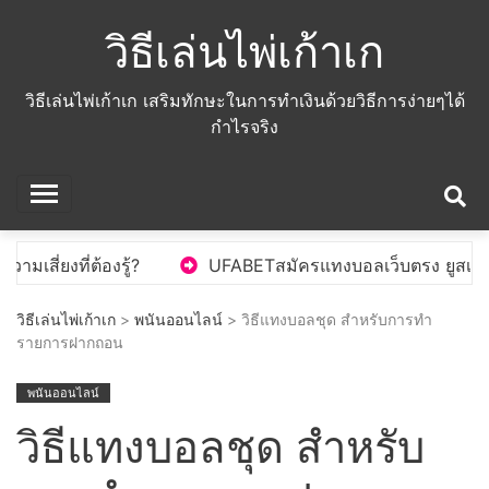
Skip
วิธีเล่นไพ่เก้าเก
to
content
วิธีเล่นไพ่เก้าเก เสริมทักษะในการทำเงินด้วยวิธีการง่ายๆได้
กำไรจริง
?
UFABETสมัครแทงบอลเว็บตรง ยูสเก่าแลกเครดิตเว็บบอ
วิธีเล่นไพ่เก้าเก
>
พนันออนไลน์
> วิธีแทงบอลชุด สำหรับการทำ
รายการฝากถอน
พนันออนไลน์
วิธีแทงบอลชุด สำหรับ