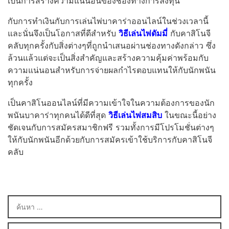
เป็นการสร้างความแน่นอนของช่องทางการลงทุน
กับการทำเงินกับการเล่นไพ่บาคาร่าออนไลน์ในช่วงเวลานี้
และนั่นจึงเป็นโอกาสที่ดีสำหรับ
วิธีเล่นไพ่ดัมมี่
กับคาสิโนจี
คลับทุกครั้งกับสิ่งต่างๆที่ถูกนำเสนอผ่านช่องทางดังกล่าว ซึ่ง
ล้วนแล้วแต่จะเป็นสิ่งสำคัญและสร้างความคุ้มค่าพร้อมกับ
ความแน่นอนสำหรับการจ่ายผลกำไรตอบแทนให้กับนักพนัน
ทุกครั้ง
เป็นคาสิโนออนไลน์ที่มีความเข้าใจในความต้องการของนัก
พนันบาคาร่าทุกคนได้ดีที่สุด
วิธีเล่นไพ่สมสิบ
ในขณะนี้อย่าง
ชัดเจนกับการสมัครสมาชิกฟรี รวมทั้งการมีโปรโมชั่นต่างๆ
ให้กับนักพนันอีกด้วยกับการสมัครเข้าใช้บริการกับคาสิโนจี
คลับ