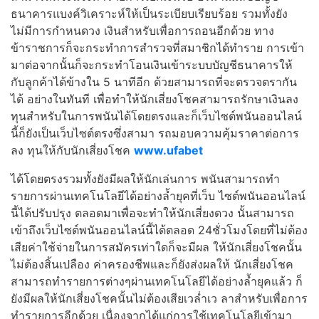
ธนาคารแบงค์วิเคราะห์ให้เป็นระเบียบเรียบร้อย รวมทั้งยัง
ไม่มีการกำหนดวง เงินสำหรับเพื่อการถอนอีกด้วย ทาง
ข้าราชการก็จะกระทำการสำรวจที่สมาชิกได้ทำราย การเข้า
มาต่อจากนั้นก็จะกระทำโอนเงินเข้าระบบบัญชีธนาคารให้
กับลูกค้าได้ข้างใน 5 นาทีอีก ด้วยสามารถที่จะตรวจตรากัน
ได้ อย่างในทันที เพื่อทำให้นักเสี่ยงโชคสามารถรักษาเงินลง
ทุนสำหรับในการพนันได้โดยตรงและก็เว็บไซต์พนันออนไลน์
นี้ก็ยังเป็นเว็บไซต์ตรงซึ่งสามา รถมอบความคุ้มราคาต่อการ
ลง ทุนให้กับนักเสี่ยงโชค
www.ufabet
ได้โดยตรงรวมทั้งยังมีผลให้นักเล่นการ พนันสามารถทำ
รายการผ่านเทคโนโลยีได้อย่างล้ำยุคที่เว็บ ไซต์พนันออนไลน์
นี้ได้ปรับปรุง ตลอดมาเพื่อจะทำให้นักเสี่ยงดวง นั้นสามารถ
เข้าถึงเว็บไซต์พนันออนไลน์นี้ได้ตลอด 24ชั่วโมงโดยที่ไม่ต้อง
เสียค่าใช้จ่ายในการสมัครเท่าใดก็จะมีผล ให้นักเสี่ยงโชคนั้น
ไม่ต้องสิ้นเปลือง ค่าครองชีพและก็ยังส่งผลให้ นักเสี่ยงโชค
สามารถทำรายการต่างๆผ่านเทคโนโลยีได้อย่างล้ำยุคแล้ว ก็
ยังมีผลให้นักเสี่ยงโชคนั้นไม่ต้องเสียเวล่ำเว ลาสำหรับเพื่อการ
ทำรายการอีกด้วย เนื่องจากได้แก่การใช้เทคโนโลยีเข้ามา