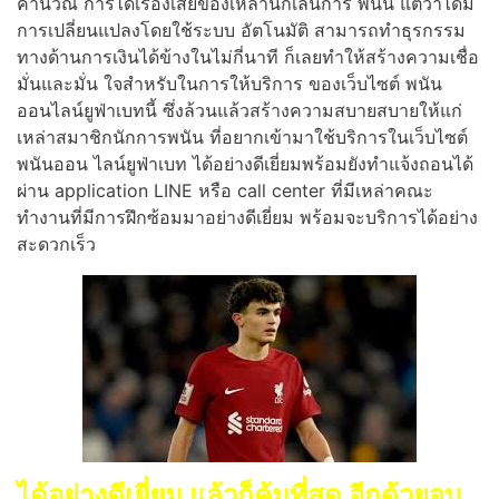
คำนวณ การได้เรื่องเสียของเหล่านักเล่นการ พนัน แต่ว่าได้มี
การเปลี่ยนแปลงโดยใช้ระบบ อัตโนมัติ สามารถทำธุรกรรม
ทางด้านการเงินได้ข้างในไม่กี่นาที ก็เลยทำให้สร้างความเชื่อ
มั่นและมั่น ใจสำหรับในการให้บริการ ของเว็บไซต์ พนัน
ออนไลน์ยูฟ่าเบทนี้ ซึ่งล้วนแล้วสร้างความสบายสบายให้แก่
เหล่าสมาชิกนักการพนัน ที่อยากเข้ามาใช้บริการในเว็บไซต์
พนันออน ไลน์ยูฟ่าเบท ได้อย่างดีเยี่ยมพร้อมยังทำแจ้งถอนได้
ผ่าน application LINE หรือ call center ที่มีเหล่าคณะ
ทำงานที่มีการฝึกซ้อมมาอย่างดีเยี่ยม พร้อมจะบริการได้อย่าง
สะดวกเร็ว
ได้อย่างดีเยี่ยม แล้วก็คุ้มที่สุด อีกด้วยจบ