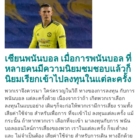
เซียนพนันบอล เมื่อการพนันบอล ที่
หลายคนมีความนิยมชมชอบแล้วก็
นิยมเรียกเข้าไปลงทุนในแต่ละครั้ง
พวกเราจึงควรมา ใคร่ครวญในวิถี ทางของการลงทุน กับการ
พนันบอล แต่ละครั้งด้วย เนื่องจากว่าถ้า เกิดพวกเราเลือก
ลงทุนในแบบอย่าง เดิมๆก็จะก่อให้พวกเรามีการเสี่ยง รวมทั้ง
เสียค่าใช้จ่าย สำหรับเพื่อการ ที่จะเข้าไป ลงทุนแต่ละครั้ง แม้
กระนั้น ถ้าหากพวกเรา เลือกที่จะเข้า มาลงทุนกับการ พนัน
บอลออนไลน์การเสี่ยงของพวก เราในแต่ละครั้ง ก็จะต่ำลง
และ ไม่จำเป็นต้อง เสียค่าใช้จ่าย สำหรับการเดิน ทางอีกด้วย