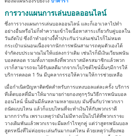
ต้องมีแผนรองรับยังไง
บาคาร่า
การวางแผนการเล่นบอลออนไลน์
ซึ่งการวางแผนการเล่นบอลออนไลน์ และก็เอาเวลาไปทำ
อย่างอื่นหรือไม่ก็ทำความเข้าใจเนื้อหาสาระเกี่ยวกับคู่บอลใน
วันถัดไป ซึ่งถ้าทำอย่างงี้ค้ำประกันว่าเล่นเช่นไรก็ไม่หมด
กระเป๋าแน่นอนเนื่องจากนักการพนันสามารถคุมตัวเองได้
จำกัดงบประมาณไม่ให้แย่ลงกว่าเดิม เช่นไรก็มีเงินเวียนพนัน
บอลตลอด รวมทั้งภายหลังที่พวกเราสมัครสมาชิกแล้วพวก
เราก็สามารถจะได้รับผลดีมากจากเว็บไซต์ไซน์นั้นๆมีการให้
บริการตลอด 1 วัน มีบุคลากรรอให้ความให้การช่วยเหลือ
เมื่อกำเนิดปัญหาติดขัดสำหรับการแทงบอลแต่ละครั้ง บริการ
ทีเด็ดบอลที่มีมาให้มากมายก่ายกองทุกๆวันวิธีการพนันบอล
ออนไลน์ นั้นมันมีล้นหลามหลายแบบ มันขึ้นกับว่าพวกเรา
ถนัดแบบไหน แล้วก็แบบไหนที่จะทำเงินให้กับพวกเราดี
มากกว่ากัน เพราะเหตุว่ามันไม่มีทางเป็นไปได้ที่พวกเราจะ
วางเดิมพันแล้วพวกเราจะมีผลกำไรทุกคู่ แต่ว่าสูตรพนันบอล
สูตรหนึ่งที่ไม่ค่อยจะเล่นกันมากแค่ไหน ด้วยเหตุว่าเสี่ยงพอ