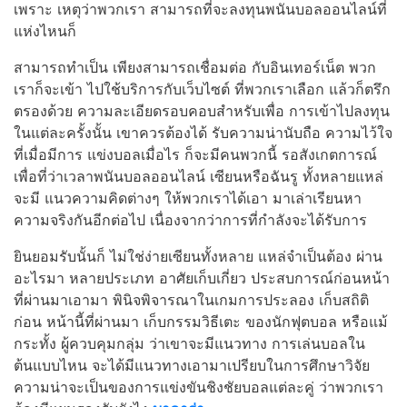
เพราะ เหตุว่าพวกเรา สามารถที่จะลงทุนพนันบอลออนไลน์ที่
แห่งไหนก็
สามารถทำเป็น เพียงสามารถเชื่อมต่อ กับอินเทอร์เน็ต พวก
เราก็จะเข้า ไปใช้บริการกับเว็บไซต์ ที่พวกเราเลือก แล้วก็ตรึก
ตรองด้วย ความละเอียดรอบคอบสำหรับเพื่อ การเข้าไปลงทุน
ในแต่ละครั้งนั้น เขาควรต้องได้ รับความน่านับถือ ความไว้ใจ
ที่เมื่อมีการ แข่งบอลเมื่อไร ก็จะมีคนพวกนี้ รอสังเกตการณ์
เพื่อที่ว่าเวลาพนันบอลออนไลน์ เซียนหรือฉันรู ทั้งหลายแหล่
จะมี แนวความคิดต่างๆ ให้พวกเราได้เอา มาเล่าเรียนหา
ความจริงกันอีกต่อไป เนื่องจากว่าการที่กำลังจะได้รับการ
ยินยอมรับนั้นก็ ไม่ใช่ง่ายเซียนทั้งหลาย แหล่จำเป็นต้อง ผ่าน
อะไรมา หลายประเภท อาศัยเก็บเกี่ยว ประสบการณ์ก่อนหน้า
ที่ผ่านมาเอามา พินิจพิจารณาในเกมการประลอง เก็บสถิติ
ก่อน หน้านี้ที่ผ่านมา เก็บกรรมวิธีเตะ ของนักฟุตบอล หรือแม้
กระทั้ง ผู้ควบคุมกลุ่ม ว่าเขาจะมีแนวทาง การเล่นบอลใน
ต้นแบบไหน จะได้มีแนวทางเอามาเปรียบในการศึกษาวิจัย
ความน่าจะเป็นของการแข่งขันชิงชัยบอลแต่ละคู่ ว่าพวกเรา