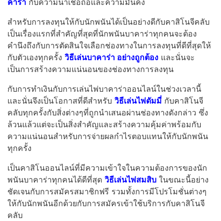
คาร่า
กับความน่าเชื่อถือและความมั่นคง
สำหรับการลงทุนให้กับนักพนันได้เป็นอย่างดีกับคาสิโนจีคลับ
เป็นเรื่องแรกที่สำคัญที่สุดที่นักพนันบาคาร่าทุกคนจะต้อง
คำนึงถึงกับการตัดสินใจเลือกช่องทางในการลงทุนที่ดีที่สุดให้
กับตัวเองทุกครั้ง
วิธีเล่นบาคาร่า อย่างถูกต้อง
และนั่นจะ
เป็นการสร้างความแน่นอนของช่องทางการลงทุน
กับการทำเงินกับการเล่นไพ่บาคาร่าออนไลน์ในช่วงเวลานี้
และนั่นจึงเป็นโอกาสที่ดีสำหรับ
วิธีเล่นไพ่ดัมมี่
กับคาสิโนจี
คลับทุกครั้งกับสิ่งต่างๆที่ถูกนำเสนอผ่านช่องทางดังกล่าว ซึ่ง
ล้วนแล้วแต่จะเป็นสิ่งสำคัญและสร้างความคุ้มค่าพร้อมกับ
ความแน่นอนสำหรับการจ่ายผลกำไรตอบแทนให้กับนักพนัน
ทุกครั้ง
เป็นคาสิโนออนไลน์ที่มีความเข้าใจในความต้องการของนัก
พนันบาคาร่าทุกคนได้ดีที่สุด
วิธีเล่นไพ่สมสิบ
ในขณะนี้อย่าง
ชัดเจนกับการสมัครสมาชิกฟรี รวมทั้งการมีโปรโมชั่นต่างๆ
ให้กับนักพนันอีกด้วยกับการสมัครเข้าใช้บริการกับคาสิโนจี
คลับ