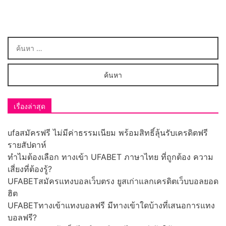
เรื่องล่าสุด
ufaสมัครฟรี ไม่มีค่าธรรมเนียม พร้อมสิทธิ์ลุ้นรับเครดิตฟรี
รายสัปดาห์
ทำไมต้องเลือก ทางเข้า UFABET ภาษาไทย ที่ถูกต้อง ความ
เสี่ยงที่ต้องรู้?
UFABETสมัครแทงบอลเว็บตรง ยูสเก่าแลกเครดิตเว็บบอลยอด
ฮิต
UFABETทางเข้าแทงบอลฟรี มีทางเข้าใดบ้างที่เสนอการแทง
บอลฟรี?