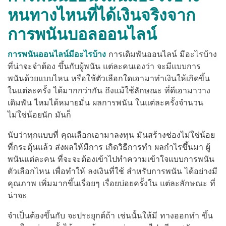
หนทางไหนที่ได้เงินจริงจาก
การพนันบอลออนไลน์
การพนันออนไลน์มีอะไรบ้าง
การเดิมพันออนไลน์ มีอะไรบ้าง
ที่น่าจะจำต้อง ขึ้นกับผู้พนัน แต่ละคนเองว่า จะมีแบบการ
พนันด้วยแบบไหน หรือใช้ตัวเลือกใดเอามาทำเงินให้เกิดขึ้น
ในแต่ละครั้ง ได้มากกว่ากัน ถึงแม้ใช้ลักษณะ ที่ดีเอามาวาง
เดิมพัน ไหมได้หมายมั่น ผลการพนัน ในแต่ละครั้งจำนวน
ไม่ใช่น้อยนัก มันก็
นับว่าทุกแบบที่ คุณเลือกเอามาลงทุน มันสร้างช่องไม่ใช่น้อย
ที่กระตุ้นแล้ว ส่งผลให้มีการ เกิดวิธีการทำ ผลกำไรขึ้นมา ผู้
พนันแต่ละคน ที่จะจะต้องเข้าไปทำความเข้าใจแบบการพนัน
ตัวเลือกไหน เพื่อทำให้ ลงเงินที่ใช้ สำหรับการพนัน ได้อย่างมี
คุณภาพ เพิ่มมากขึ้นเรื่อยๆ เรื่อยบ่อยครั้งใน แต่ละลักษณะ ที่
น่าจะ
จำเป็นต้องขึ้นกับ จะประยุกต์ถ้า เช่นนั้นให้มี ทางออกทำ ขึ้น